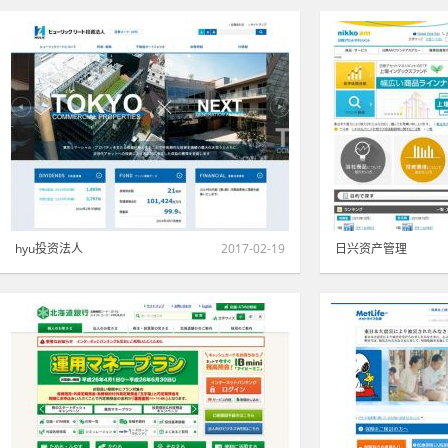
hyu投资法人
2017-02-19
日兴资产管理
金融·证券·保险
|
绿色
1407
金融·证券·保险
|