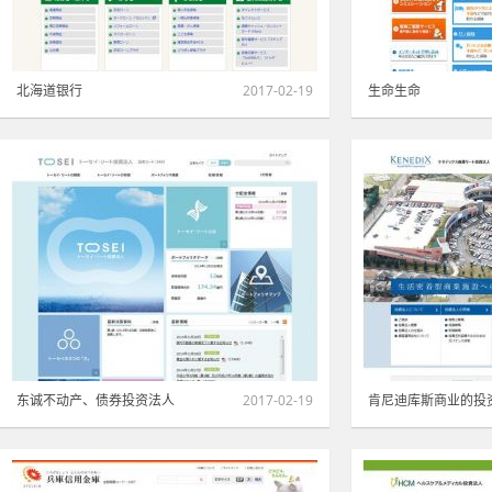
北海道银行
2017-02-19
生命生命
金融·证券·保险
|
蓝色
1718
金融·证券·保险
|
东诚不动产、债券投资法人
2017-02-19
肯尼迪库斯商业的投
金融·证券·保险
|
红色
1256
金融·证券·保险
|