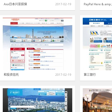
Aioi日本兴亚损保
2017-02-19
PayPal Here & amp
金融·证券·保险
|
红色
1361
金融·证券·保险
|
和投资信托
2017-02-19
第三银行
金融·证券·保险
|
白色
1440
金融·证券·保险
|