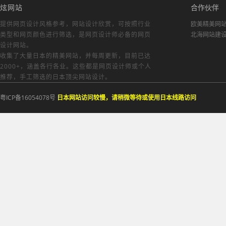
炫网站
合作伙伴
提供网页设计风格参考，
网站设计欣赏
，可按照行业
欧美精美网
类型和网页颜色进行筛选，是网页设计师必备的
网页
北海网站建
设计网站
。
收集了大量日本的精美网站，并每周更新，目前已达
2000+，涵盖各行各业。这些都是网页设计师或个人
推荐，手工筛选的日本顶尖网站设计。
粤ICP备16054078号
日本网站访问较慢，请稍微等待或使用日本线路访问