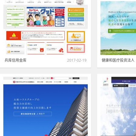
兵库信用金库
2017-02-19
健康和医疗投资法人
金融·证券·保险
|
白色
1780
金融·证券·保险
|