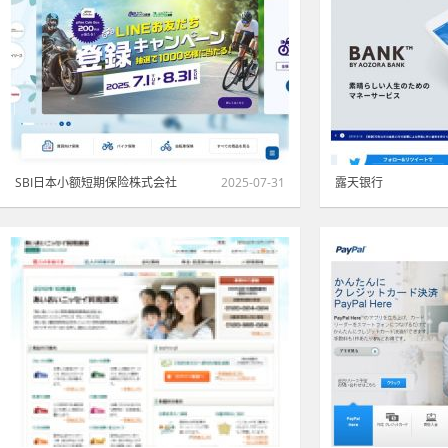
SBI日本小额短期保险株式会社
2025-07-31
露天银行
金融·证券·保险
|
白色
1396
金融·证券·保险
|