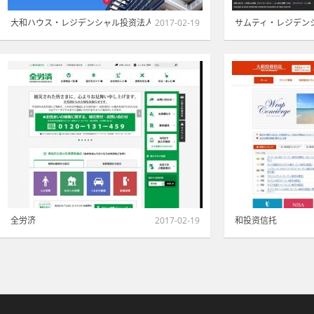
大和ハウス・レジデンシャル投资法人
2017-02-19
サムティ・レジデン
金融·证券·保险
|
绿色
1285
金融·证券·保险
|
全労济
2017-02-19
和投资信托