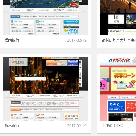
福冈银行
2017-02-19
野村房地产大师基金
金融·证券·保险
|
橙色
2083
金融·证券·保险
|
熊本银行
2017-02-19
会津商工公会
金融·证券·保险
|
蓝色
1359
金融·证券·保险
|