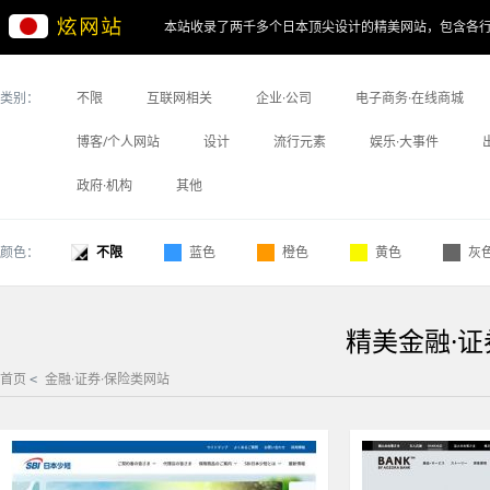
本站收录了两千多个日本顶尖设计的精美网站，包含各
类别：
不限
互联网相关
企业·公司
电子商务·在线商城
博客/个人网站
设计
流行元素
娱乐·大事件
政府·机构
其他
颜色：
不限
蓝色
橙色
黄色
灰
精美金融·证
首页
金融·证券·保险类网站
<
金融·证券·保险
|
蓝色
555
金融·证券·保险
|