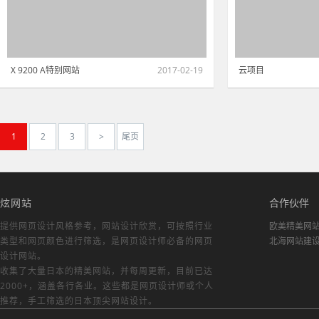
X 9200 A特别网站
2017-02-19
云项目
1
2
3
>
尾页
炫网站
合作伙伴
提供网页设计风格参考，
网站设计欣赏
，可按照行业
欧美精美网
类型和网页颜色进行筛选，是网页设计师必备的
网页
北海网站建
设计网站
。
收集了大量日本的精美网站，并每周更新，目前已达
2000+，涵盖各行各业。这些都是网页设计师或个人
推荐，手工筛选的日本顶尖网站设计。