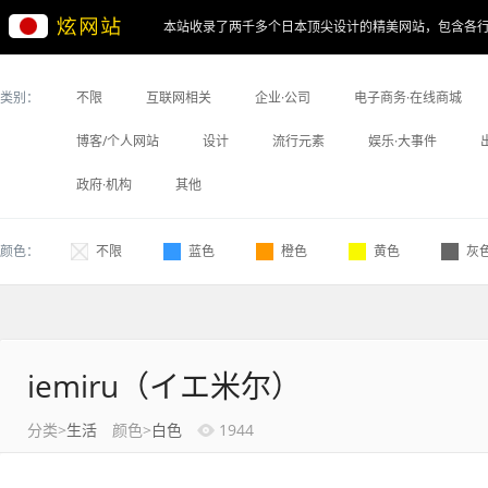
本站收录了两千多个日本顶尖设计的精美网站，包含各
类别：
不限
互联网相关
企业·公司
电子商务·在线商城
博客/个人网站
设计
流行元素
娱乐·大事件
政府·机构
其他
颜色：
不限
蓝色
橙色
黄色
灰
iemiru（イエ米尔）
分类>
生活
颜色>
白色
1944