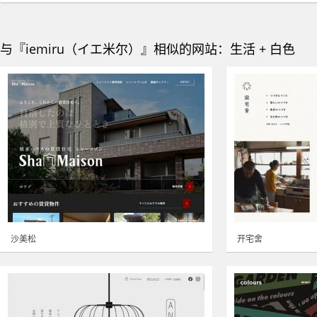
与『iemiru（イエ米尔）』相似的网站：生活 + 白色
沙美松
开宅舍