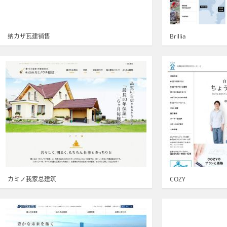
纳カザ瓦建销售
Brillia
カミノ我家总建筑
COZY