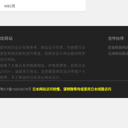
MBS壳
炫网站
合作伙伴
提供网页设计风格参考，
网站设计欣赏
，可按照行业
欧美精美网
类型和网页颜色进行筛选，是网页设计师必备的
网页
北海网站建
设计网站
。
收集了大量日本的精美网站，并每周更新，目前已达
2000+，涵盖各行各业。这些都是网页设计师或个人
推荐，手工筛选的日本顶尖网站设计。
粤ICP备16054078号
日本网站访问较慢，请稍微等待或使用日本线路访问