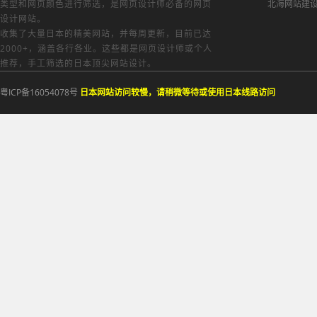
类型和网页颜色进行筛选，是网页设计师必备的
网页
北海网站建
设计网站
。
收集了大量日本的精美网站，并每周更新，目前已达
2000+，涵盖各行各业。这些都是网页设计师或个人
推荐，手工筛选的日本顶尖网站设计。
粤ICP备16054078号
日本网站访问较慢，请稍微等待或使用日本线路访问