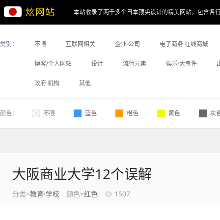
本站收录了两千多个日本顶尖设计的精美网站，包含各
类别：
不限
互联网相关
企业·公司
电子商务·在线商城
博客/个人网站
设计
流行元素
娱乐·大事件
政府·机构
其他
颜色：
不限
蓝色
橙色
黄色
灰
大阪商业大学12个误解
分类>
教育·学校
颜色>
红色
1507