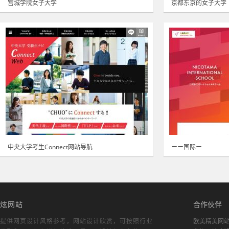
宫城学院女子大学
京都东京的女子大学
中央大学考生Connect网站导航
ーー国际ー
炫网站
合作伙伴
提供网页设计风格参考，
网站设计欣赏
，可按照行业
欧美精美网