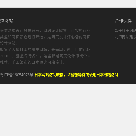
炫网站
合作伙伴
提供网页设计风格参考，
网站设计欣赏
，可按照行业
欧美精美网
类型和网页颜色进行筛选，是网页设计师必备的
网页
北海网站建
设计网站
。
收集了大量日本的精美网站，并每周更新，目前已达
2000+，涵盖各行各业。这些都是网页设计师或个人
推荐，手工筛选的日本顶尖网站设计。
粤ICP备16054078号
日本网站访问较慢，请稍微等待或使用日本线路访问