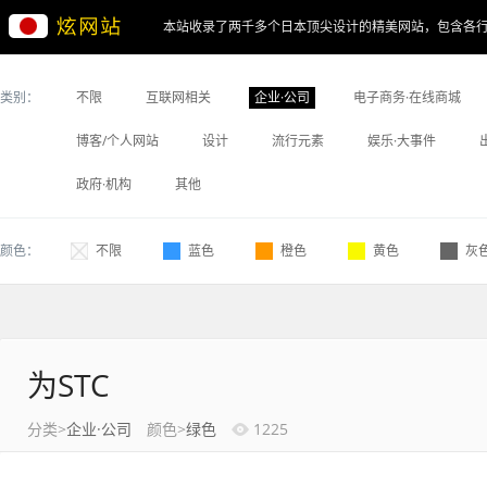
本站收录了两千多个日本顶尖设计的精美网站，包含各
类别：
不限
互联网相关
企业·公司
电子商务·在线商城
博客/个人网站
设计
流行元素
娱乐·大事件
政府·机构
其他
颜色：
不限
蓝色
橙色
黄色
灰
为STC
分类>
企业·公司
颜色>
绿色
1225