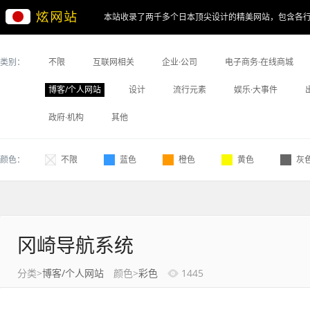
本站收录了两千多个日本顶尖设计的精美网站，包含各
类别：
不限
互联网相关
企业·公司
电子商务·在线商城
博客/个人网站
设计
流行元素
娱乐·大事件
政府·机构
其他
颜色：
不限
蓝色
橙色
黄色
灰
冈崎导航系统
分类>
博客/个人网站
颜色>
彩色
1445