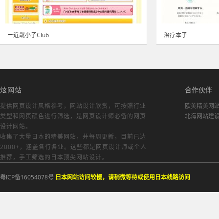
ー近畿小子Club
治疗本子
炫网站
合作伙伴
提供网页设计风格参考，
网站设计欣赏
，可按照行业
欧美精美网
类型和网页颜色进行筛选，是网页设计师必备的
网页
北海网站建
设计网站
。
收集了大量日本的精美网站，并每周更新，目前已达
2000+，涵盖各行各业。这些都是网页设计师或个人
推荐，手工筛选的日本顶尖网站设计。
粤ICP备16054078号
日本网站访问较慢，请稍微等待或使用日本线路访问