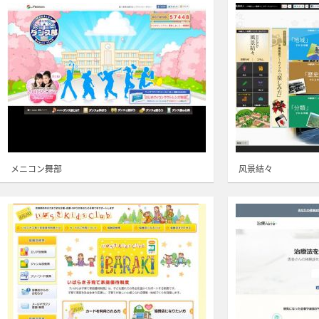
メニコン舞部
风景結々