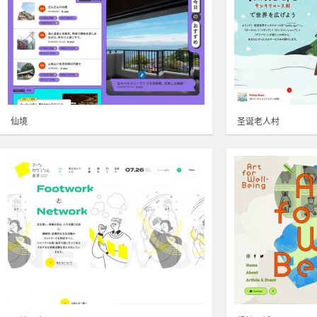
仙境
圣诞老人村