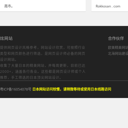
南市。
Rokkosan . com
炫网站
合作伙伴
提供网页设计风格参考，
网站设计欣赏
，可按照行业
欧美精美网
类型和网页颜色进行筛选，是网页设计师必备的
网页
北海网站建
设计网站
。
收集了大量日本的精美网站，并每周更新，目前已达
2000+，涵盖各行各业。这些都是网页设计师或个人
推荐，手工筛选的日本顶尖网站设计。
粤ICP备16054078号
日本网站访问较慢，请稍微等待或使用日本线路访问