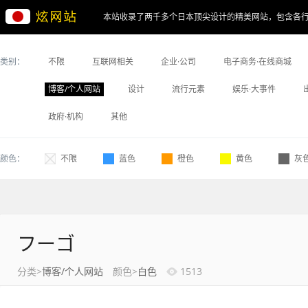
本站收录了两千多个日本顶尖设计的精美网站，包含各
类别：
不限
互联网相关
企业·公司
电子商务·在线商城
博客/个人网站
设计
流行元素
娱乐·大事件
政府·机构
其他
颜色：
不限
蓝色
橙色
黄色
灰
フーゴ
分类>
博客/个人网站
颜色>
白色
1513