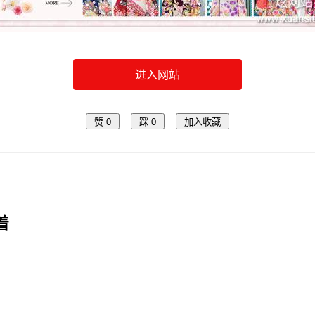
进入网站
赞
0
踩
0
加入收藏
着