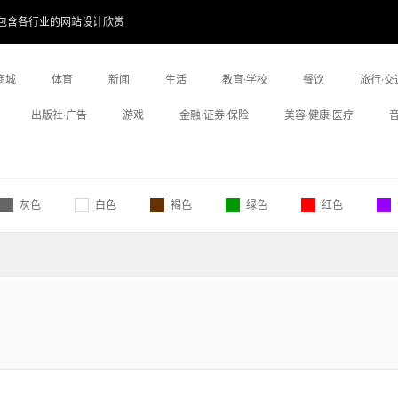
包含各行业的网站设计欣赏
商城
体育
新闻
生活
教育·学校
餐饮
旅行·交
出版社·广告
游戏
金融·证券·保险
美容·健康·医疗
灰色
白色
褐色
绿色
红色