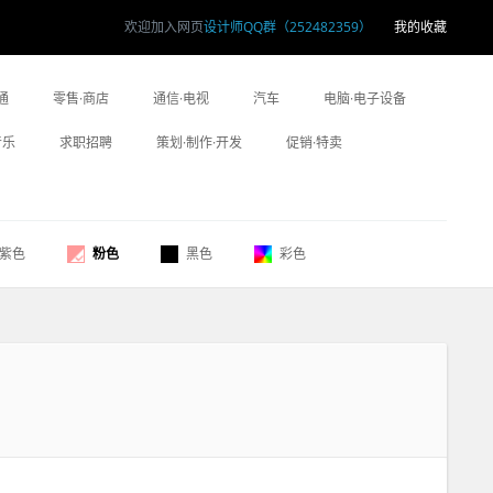
欢迎加入网页
设计师QQ群（252482359）
我的收藏
通
零售·商店
通信·电视
汽车
电脑·电子设备
音乐
求职招聘
策划·制作·开发
促销·特卖
紫色
粉色
黑色
彩色