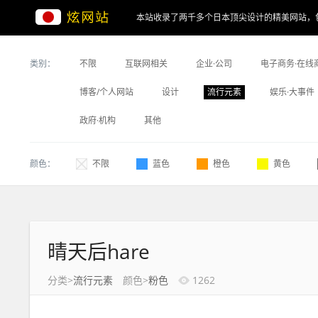
本站收录了两千多个日本顶尖设计的精美网站，
类别：
不限
互联网相关
企业·公司
电子商务·在线
博客/个人网站
设计
流行元素
娱乐·大事件
政府·机构
其他
颜色：
不限
蓝色
橙色
黄色
晴天后hare
分类>
流行元素
颜色>
粉色
1262