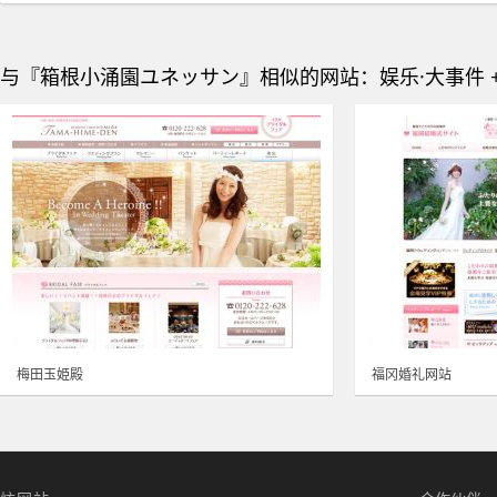
与『箱根小涌園ユネッサン』相似的网站：娱乐·大事件 +
梅田玉姫殿
福冈婚礼网站