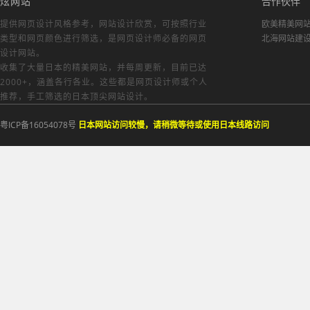
炫网站
合作伙伴
提供网页设计风格参考，
网站设计欣赏
，可按照行业
欧美精美网
类型和网页颜色进行筛选，是网页设计师必备的
网页
北海网站建
设计网站
。
收集了大量日本的精美网站，并每周更新，目前已达
2000+，涵盖各行各业。这些都是网页设计师或个人
推荐，手工筛选的日本顶尖网站设计。
粤ICP备16054078号
日本网站访问较慢，请稍微等待或使用日本线路访问