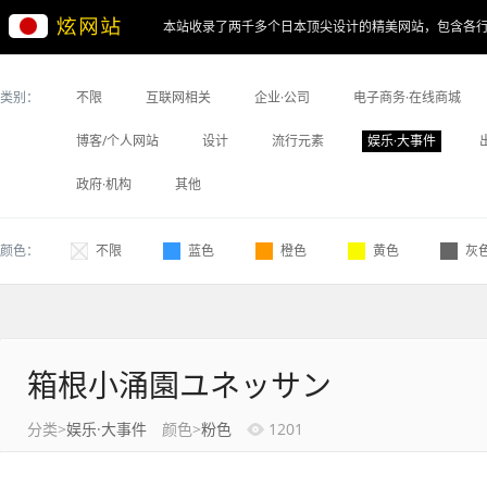
本站收录了两千多个日本顶尖设计的精美网站，包含各
类别：
不限
互联网相关
企业·公司
电子商务·在线商城
博客/个人网站
设计
流行元素
娱乐·大事件
政府·机构
其他
颜色：
不限
蓝色
橙色
黄色
灰
箱根小涌園ユネッサン
分类>
娱乐·大事件
颜色>
粉色
1201