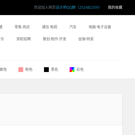
欢迎加入网页
设计师QQ群（252482359）
我的收藏
通
零售·商店
通信·电视
汽车
电脑·电子设备
音乐
求职招聘
策划·制作·开发
促销·特卖
紫色
粉色
黑色
彩色