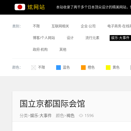
本站收录了两千多个日本顶尖设计的精美网站，
类别：
不限
互联网相关
企业·公司
电子商务·在线
博客/个人网站
设计
流行元素
娱乐·大事件
政府·机构
其他
颜色：
不限
蓝色
橙色
黄色
国立京都国际会馆
分类>
娱乐·大事件
颜色>
褐色
1596