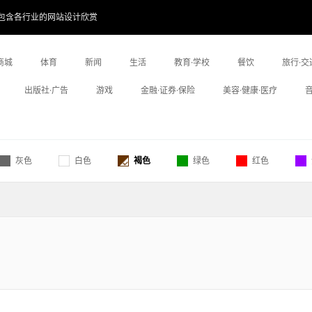
包含各行业的网站设计欣赏
商城
体育
新闻
生活
教育·学校
餐饮
旅行·交
出版社·广告
游戏
金融·证券·保险
美容·健康·医疗
灰色
白色
褐色
绿色
红色