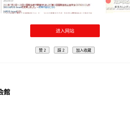
进入网站
赞
2
踩
2
加入收藏
会館