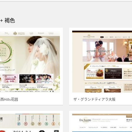
+ 褐色
Hills花园
ザ・グランドティアラ大阪