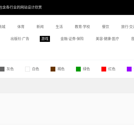
包含各行业的网站设计欣赏
商城
体育
新闻
生活
教育·学校
餐饮
旅行·交
出版社·广告
游戏
金融·证券·保险
美容·健康·医疗
灰色
白色
褐色
绿色
红色