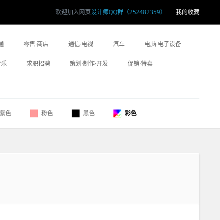
欢迎加入网页
设计师QQ群（252482359）
我的收藏
通
零售·商店
通信·电视
汽车
电脑·电子设备
音乐
求职招聘
策划·制作·开发
促销·特卖
紫色
粉色
黑色
彩色