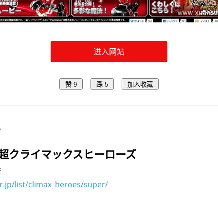
进入网站
赞
9
踩
5
加入收藏
息
 超クライマックスヒーローズ
雄
.jp/list/climax_heroes/super/