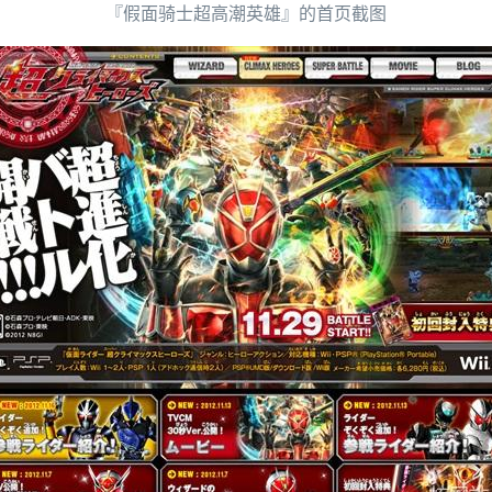
『假面骑士超高潮英雄』的首页截图