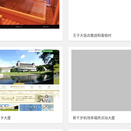
王子大饭店集团和度假村
スタ大厦
新千岁机场幸福终点站大厦