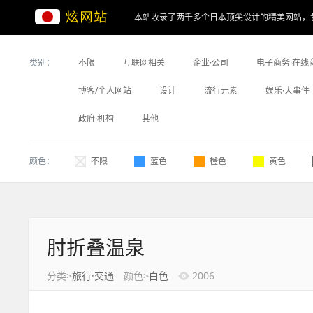
本站收录了两千多个日本顶尖设计的精美网站，
类别：
不限
互联网相关
企业·公司
电子商务·在线
博客/个人网站
设计
流行元素
娱乐·大事件
政府·机构
其他
颜色：
不限
蓝色
橙色
黄色
肘折叠温泉
分类>
旅行·交通
颜色>
白色
2006