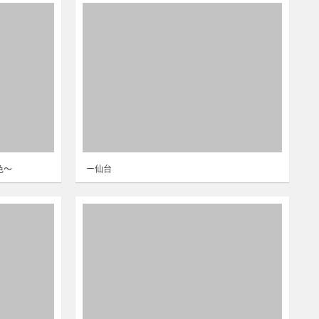
色～
ー仙台