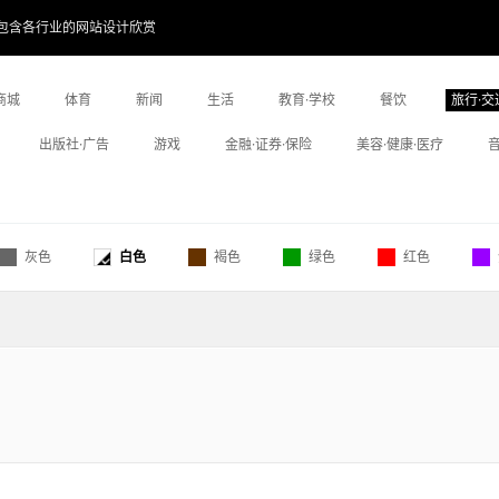
包含各行业的网站设计欣赏
商城
体育
新闻
生活
教育·学校
餐饮
旅行·交
出版社·广告
游戏
金融·证券·保险
美容·健康·医疗
灰色
白色
褐色
绿色
红色