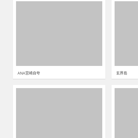
ANA宫崎自夸
玄界島