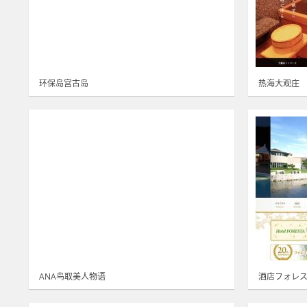
环保岛宫古岛
热海大观庄
ANA鸟取美人物语
酒店フォレ