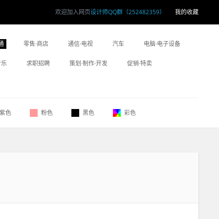
欢迎加入网页
设计师QQ群（252482359）
我的收藏
通
零售·商店
通信·电视
汽车
电脑·电子设备
音乐
求职招聘
策划·制作·开发
促销·特卖
紫色
粉色
黑色
彩色