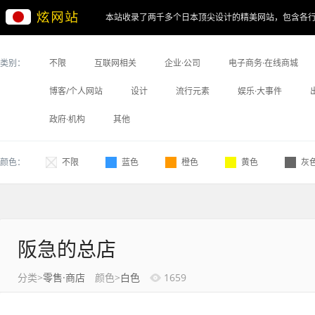
本站收录了两千多个日本顶尖设计的精美网站，包含各
类别：
不限
互联网相关
企业·公司
电子商务·在线商城
博客/个人网站
设计
流行元素
娱乐·大事件
政府·机构
其他
颜色：
不限
蓝色
橙色
黄色
灰
阪急的总店
分类>
零售·商店
颜色>
白色
1659