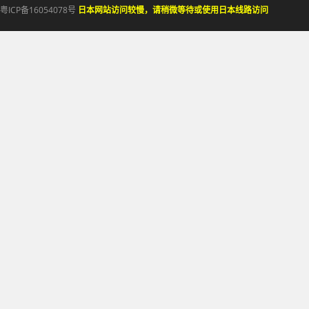
粤ICP备16054078号
日本网站访问较慢，请稍微等待或使用日本线路访问