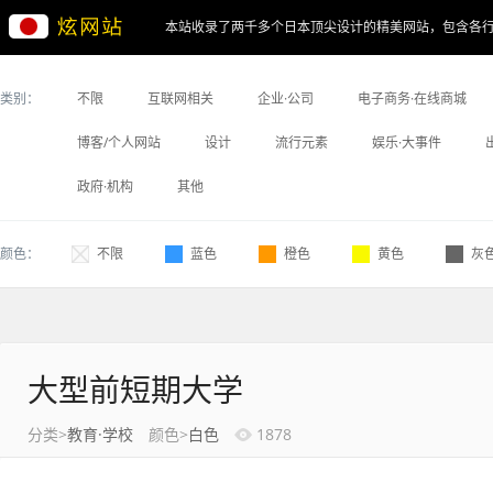
本站收录了两千多个日本顶尖设计的精美网站，包含各
类别：
不限
互联网相关
企业·公司
电子商务·在线商城
博客/个人网站
设计
流行元素
娱乐·大事件
政府·机构
其他
颜色：
不限
蓝色
橙色
黄色
灰
大型前短期大学
分类>
教育·学校
颜色>
白色
1878