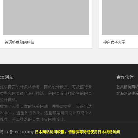
英语塾珠穆朗玛峰
神户女子大学
炫网站
合作伙伴
提供网页设计风格参考，
网站设计欣赏
，可按照行业
欧美精美网
类型和网页颜色进行筛选，是网页设计师必备的
网页
北海网站建
设计网站
。
收集了大量日本的精美网站，并每周更新，目前已达
2000+，涵盖各行各业。这些都是网页设计师或个人
推荐，手工筛选的日本顶尖网站设计。
粤ICP备16054078号
日本网站访问较慢，请稍微等待或使用日本线路访问