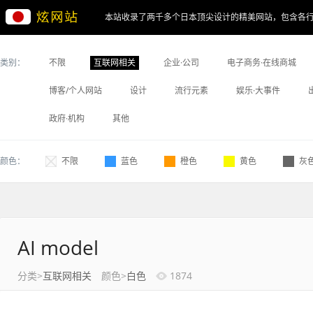
本站收录了两千多个日本顶尖设计的精美网站，包含各
类别：
不限
互联网相关
企业·公司
电子商务·在线商城
博客/个人网站
设计
流行元素
娱乐·大事件
政府·机构
其他
颜色：
不限
蓝色
橙色
黄色
灰
AI model
分类>
互联网相关
颜色>
白色
1874