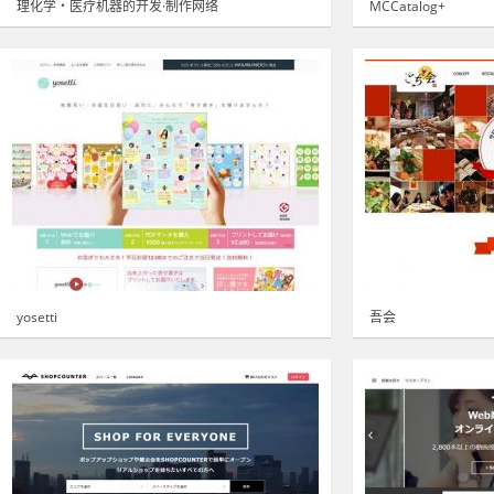
理化学・医疗机器的开发·制作网络
MCCatalog+
yosetti
吾会