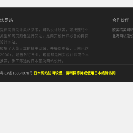
炫网站
合作伙伴
提供网页设计风格参考，
网站设计欣赏
，可按照行业
欧美精美网
类型和网页颜色进行筛选，是网页设计师必备的
网页
北海网站建
设计网站
。
收集了大量日本的精美网站，并每周更新，目前已达
2000+，涵盖各行各业。这些都是网页设计师或个人
推荐，手工筛选的日本顶尖网站设计。
粤ICP备16054078号
日本网站访问较慢，请稍微等待或使用日本线路访问