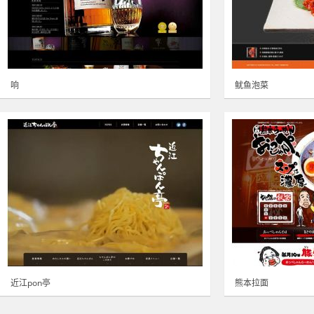
响
鱿鱼泡菜
近江pon亭
熊本拉面