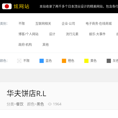
本站收录了两千多个日本顶尖设计的精美网站，包含各
类别：
不限
互联网相关
企业·公司
电子商务·在线商城
博客/个人网站
设计
流行元素
娱乐·大事件
政府·机构
其他
颜色：
不限
蓝色
橙色
黄色
灰
华夫饼店R.L
分类>
餐饮
颜色>
黑色
1964