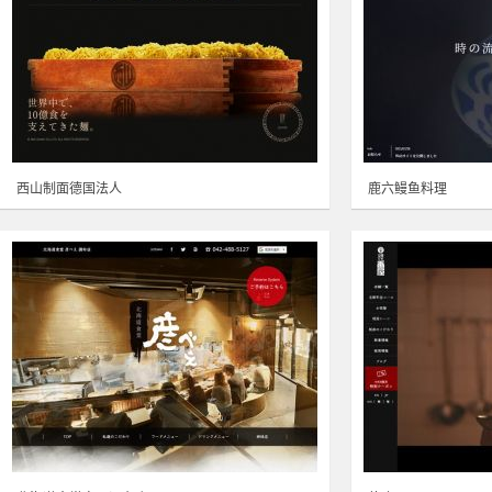
西山制面德国法人
鹿六鳗鱼料理