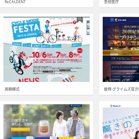
ReCALDENT
圣经医疗
周期模式
彼得·グライムズ官