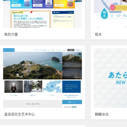
鱼的力量
极水
直岛倍乐生艺术中心
麒麟冰冻