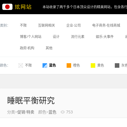
本站收录了两千多个日本顶尖设计的精美网站，包含各
类别：
不限
互联网相关
企业·公司
电子商务·在线商城
博客/个人网站
设计
流行元素
娱乐·大事件
政府·机构
其他
颜色：
不限
蓝色
橙色
黄色
灰
睡眠平衡研究
分类>
促销·特卖
颜色>
蓝色
753