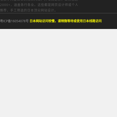
2000+，涵盖各行各业。这些都是网页设计师或个人
推荐，手工筛选的日本顶尖网站设计。
粤ICP备16054078号
日本网站访问较慢，请稍微等待或使用日本线路访问