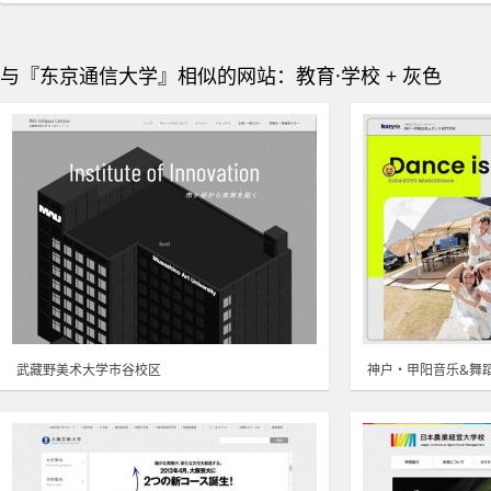
与『东京通信大学』相似的网站：教育·学校 + 灰色
武藏野美术大学市谷校区
神户・甲阳音乐&舞