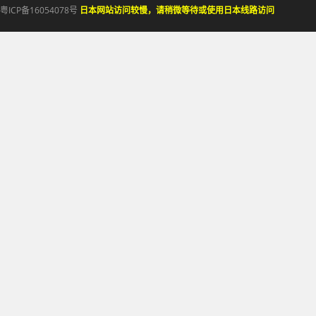
粤ICP备16054078号
日本网站访问较慢，请稍微等待或使用日本线路访问