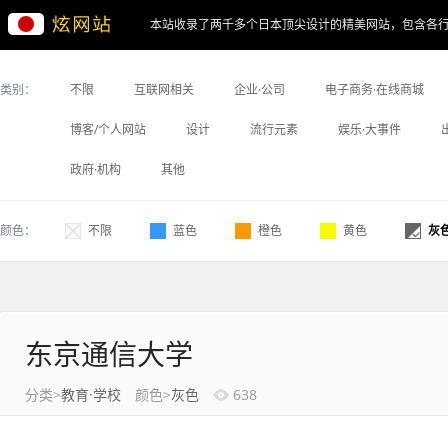
本站收录了两千多个日本顶尖设计的精美网站，包含各
类别：
不限
互联网相关
企业·公司
电子商务·在线商城
博客/个人网站
设计
流行元素
娱乐·大事件
政府·机构
其他
颜色：
不限
蓝色
橙色
黄色
灰
东京通信大学
分类>
教育·学校
颜色>
灰色
638