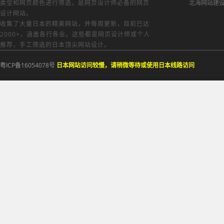
类型和网页颜色进行筛选，是网页设计师必备的
网页
北海网站建
设计网站
。
收集了大量日本的精美网站，并每周更新，目前已达
2000+，涵盖各行各业。这些都是网页设计师或个人
推荐，手工筛选的日本顶尖网站设计。
粤ICP备16054078号
日本网站访问较慢，请稍微等待或使用日本线路访问