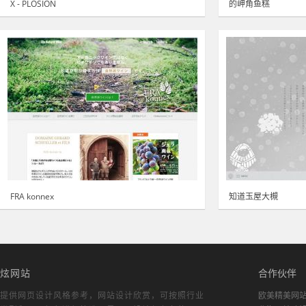
X - PLOSION
的岬角鱼糕
FRA konnex
知道玉屋大槻
炫网站
合作伙伴
提供网页设计风格参考，
网站设计欣赏
，可按照行业
欧美精美网