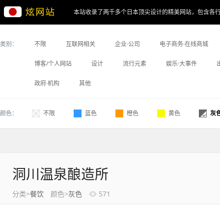
本站收录了两千多个日本顶尖设计的精美网站，包含各
类别：
不限
互联网相关
企业·公司
电子商务·在线商城
博客/个人网站
设计
流行元素
娱乐·大事件
政府·机构
其他
颜色：
不限
蓝色
橙色
黄色
灰
洞川温泉酿造所
分类>
餐饮
颜色>
灰色
571