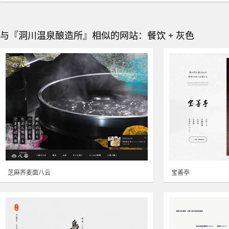
与『洞川温泉酿造所』相似的网站：餐饮 + 灰色
芝麻荞麦面八云
宝善亭