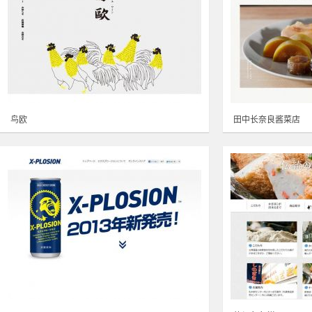
鸟欧
田中长奈良酱菜店