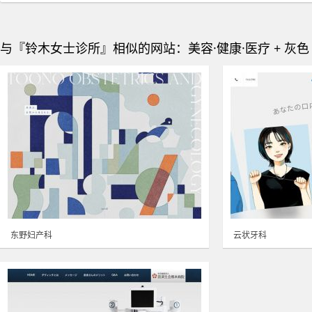
与『铃木女士诊所』相似的网站：美容·健康·医疗 + 灰色
东野妇产科
云状牙科