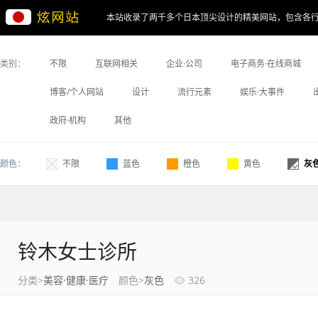
本站收录了两千多个日本顶尖设计的精美网站，包含各
类别：
不限
互联网相关
企业·公司
电子商务·在线商城
博客/个人网站
设计
流行元素
娱乐·大事件
政府·机构
其他
颜色：
不限
蓝色
橙色
黄色
灰
铃木女士诊所
分类>
美容·健康·医疗
颜色>
灰色
326