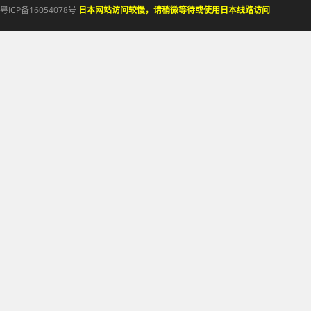
粤ICP备16054078号
日本网站访问较慢，请稍微等待或使用日本线路访问