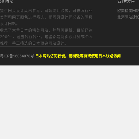
炫网站
合作伙伴
提供网页设计风格参考，
网站设计欣赏
，可按照行业
欧美精美网
类型和网页颜色进行筛选，是网页设计师必备的
网页
北海网站建
设计网站
。
收集了大量日本的精美网站，并每周更新，目前已达
2000+，涵盖各行各业。这些都是网页设计师或个人
推荐，手工筛选的日本顶尖网站设计。
粤ICP备16054078号
日本网站访问较慢，请稍微等待或使用日本线路访问