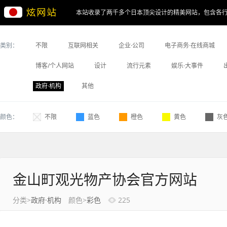
本站收录了两千多个日本顶尖设计的精美网站，包含各
类别：
不限
互联网相关
企业·公司
电子商务·在线商城
博客/个人网站
设计
流行元素
娱乐·大事件
政府·机构
其他
颜色：
不限
蓝色
橙色
黄色
灰
金山町观光物产协会官方网站
分类>
政府·机构
颜色>
彩色
225