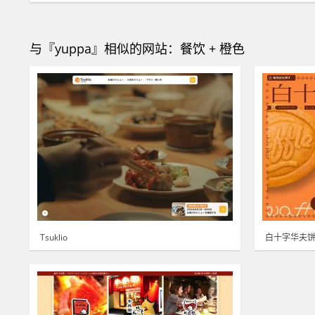
与『yuppa』相似的网站：餐饮 + 橙色
Tsuklio
白十字华夫