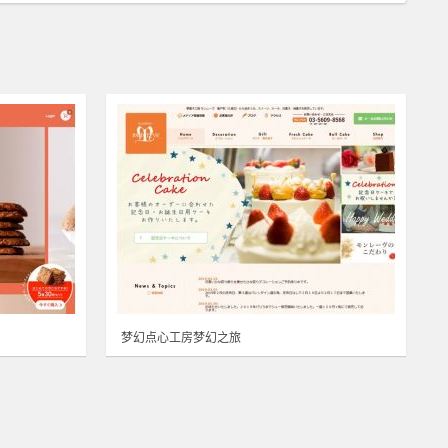
梦幻点心工房梦幻之旅