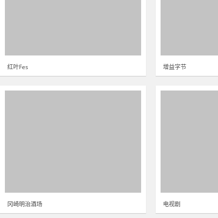
红叶Fes
增益字节
冈崎明治酒场
电视剧