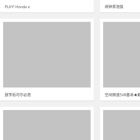
PLAY! Honda e
闹钟茶泡饭
放学后可尔必思
空间频道5VR基本★