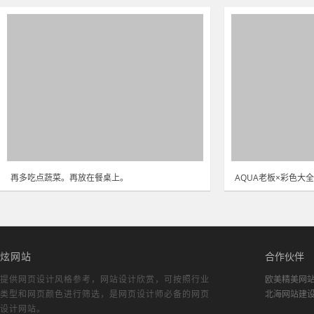
再多吃点蔬菜。再放在餐桌上。
AQUA老板×彩色大全
炫网站
合作伙伴
提供网页设计风格参考，
网站设计欣赏
，可按照行业
欧美精美网
类型和网页颜色进行筛选，是网页设计师必备的
网页
北海网站建
设计网站
。