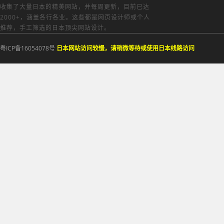
收集了大量日本的精美网站，并每周更新，目前已达
2000+，涵盖各行各业。这些都是网页设计师或个人
推荐，手工筛选的日本顶尖网站设计。
粤ICP备16054078号
日本网站访问较慢，请稍微等待或使用日本线路访问