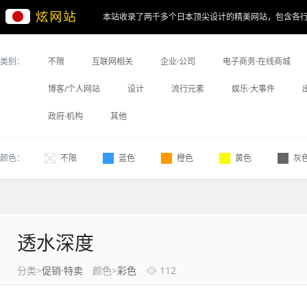
本站收录了两千多个日本顶尖设计的精美网站，包含各
类别：
不限
互联网相关
企业·公司
电子商务·在线商城
博客/个人网站
设计
流行元素
娱乐·大事件
政府·机构
其他
颜色：
不限
蓝色
橙色
黄色
灰
透水深度
分类>
促销·特卖
颜色>
彩色
112