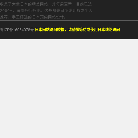
收集了大量日本的精美网站，并每周更新，目前已达
2000+，涵盖各行各业。这些都是网页设计师或个人
推荐，手工筛选的日本顶尖网站设计。
粤ICP备16054078号
日本网站访问较慢，请稍微等待或使用日本线路访问