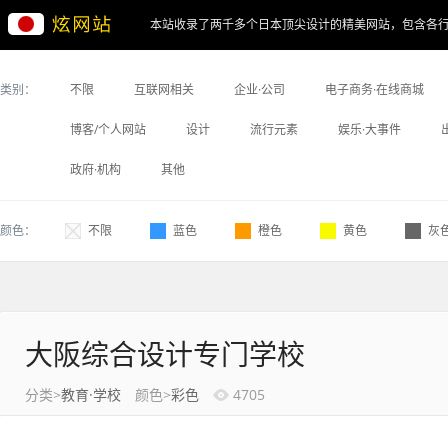
本站收录了两千多个日本顶尖设计的精美网站，包含各
类别：
不限
互联网相关
企业·公司
电子商务·在线商城
博客/个人网站
设计
流行元素
娱乐·大事件
政府·机构
其他
颜色：
不限
蓝色
橙色
黄色
灰
大阪综合设计专门学校
分类>
教育·学校
颜色>
彩色
4705