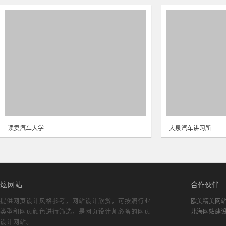
读卖汽车大学
大泉汽车讲习所
炫网站
合作伙伴
提供网页设计风格参考，
网站设计欣赏
，可按照行业
欧美精美网
类型和网页颜色进行筛选，是网页设计师必备的
网页
北海网站建
设计网站
。