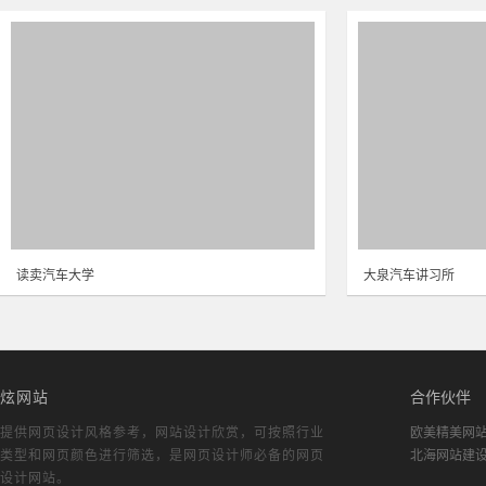
读卖汽车大学
大泉汽车讲习所
炫网站
合作伙伴
提供网页设计风格参考，
网站设计欣赏
，可按照行业
欧美精美网
类型和网页颜色进行筛选，是网页设计师必备的
网页
北海网站建
设计网站
。