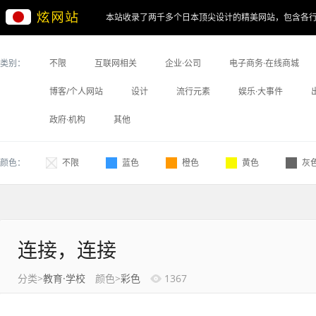
本站收录了两千多个日本顶尖设计的精美网站，包含各
类别：
不限
互联网相关
企业·公司
电子商务·在线商城
博客/个人网站
设计
流行元素
娱乐·大事件
政府·机构
其他
颜色：
不限
蓝色
橙色
黄色
灰
连接，连接
分类>
教育·学校
颜色>
彩色
1367