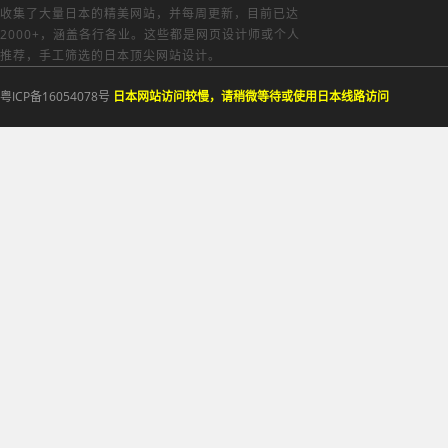
收集了大量日本的精美网站，并每周更新，目前已达
2000+，涵盖各行各业。这些都是网页设计师或个人
推荐，手工筛选的日本顶尖网站设计。
粤ICP备16054078号
日本网站访问较慢，请稍微等待或使用日本线路访问