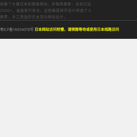
收集了大量日本的精美网站，并每周更新，目前已达
2000+，涵盖各行各业。这些都是网页设计师或个人
推荐，手工筛选的日本顶尖网站设计。
粤ICP备16054078号
日本网站访问较慢，请稍微等待或使用日本线路访问