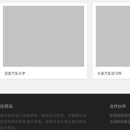
读卖汽车大学
大泉汽车讲习所
炫网站
合作伙伴
提供网页设计风格参考，
网站设计欣赏
，可按照行业
欧美精美网
类型和网页颜色进行筛选，是网页设计师必备的
网页
北海网站建
设计网站
。