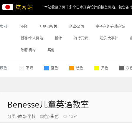
本站收录了两千多个日本顶尖设计的精美网站，包含各
类别：
不限
互联网相关
企业·公司
电子商务·在线商城
博客/个人网站
设计
流行元素
娱乐·大事件
政府·机构
其他
颜色：
不限
蓝色
橙色
黄色
灰
Benesse儿童英语教室
分类>
教育·学校
颜色>
彩色
1391