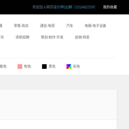
欢迎加入网页
设计师QQ群（252482359）
我的收藏
通
零售·商店
通信·电视
汽车
电脑·电子设备
音乐
求职招聘
策划·制作·开发
促销·特卖
紫色
粉色
黑色
彩色