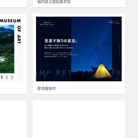
福冈县立虚拟美术馆
那须度假村