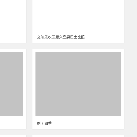
交响乐农园屋久岛森巴士比照
剧团四季