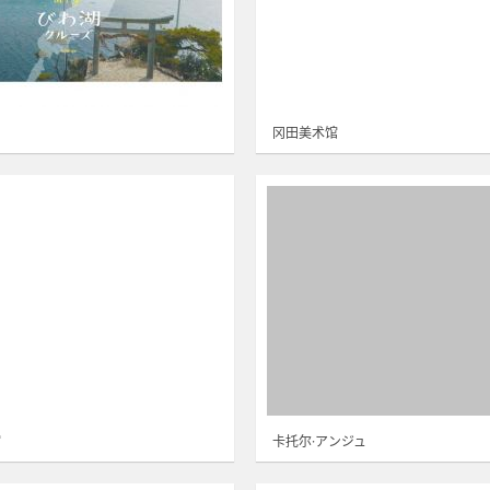
冈田美术馆
馆
卡托尔·アンジュ