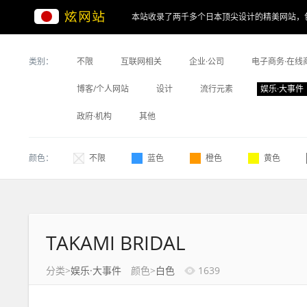
本站收录了两千多个日本顶尖设计的精美网站，
类别：
不限
互联网相关
企业·公司
电子商务·在线
博客/个人网站
设计
流行元素
娱乐·大事件
政府·机构
其他
颜色：
不限
蓝色
橙色
黄色
TAKAMI BRIDAL
分类>
娱乐·大事件
颜色>
白色
1639