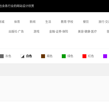
包含各行业的网站设计欣赏
商城
体育
新闻
生活
教育·学校
餐饮
旅行·交
出版社·广告
游戏
金融·证券·保险
美容·健康·医疗
灰色
白色
褐色
绿色
红色