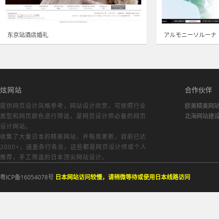
东京站酒店婚礼
アルモニーソルーナ
炫网站
合作伙伴
提供网页设计风格参考，
网站设计欣赏
，可按照行业
欧美精美网
类型和网页颜色进行筛选，是网页设计师必备的
网页
北海网站建
设计网站
。
收集了大量日本的精美网站，并每周更新，目前已达
2000+，涵盖各行各业。这些都是网页设计师或个人
推荐，手工筛选的日本顶尖网站设计。
粤ICP备16054078号
日本网站访问较慢，请稍微等待或使用日本线路访问