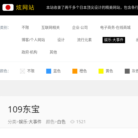
本站收录了两千多个日本顶尖设计的精美网站，包含各
类别：
不限
互联网相关
企业·公司
电子商务·在线商城
博客/个人网站
设计
流行元素
娱乐·大事件
政府·机构
其他
颜色：
不限
蓝色
橙色
黄色
灰
109东宝
分类>
娱乐·大事件
颜色>
白色
1521