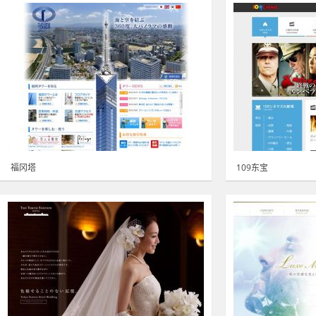
福冈塔
109东宝