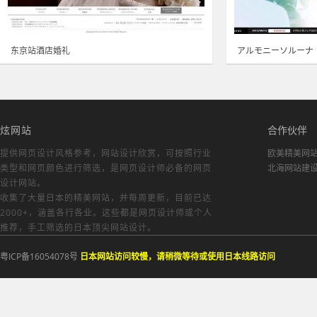
东京站酒店婚礼
アルモニーソルーナ
炫网站
合作伙伴
提供网页设计风格参考，
网站设计欣赏
，可按照行业
欧美精美网
类型和网页颜色进行筛选，是网页设计师必备的
网页
北海网站建
设计网站
。
收集了大量日本的精美网站，并每周更新，目前已达
2000+，涵盖各行各业。这些都是网页设计师或个人
推荐，手工筛选的日本顶尖网站设计。
粤ICP备16054078号
日本网站访问较慢，请稍微等待或使用日本线路访问