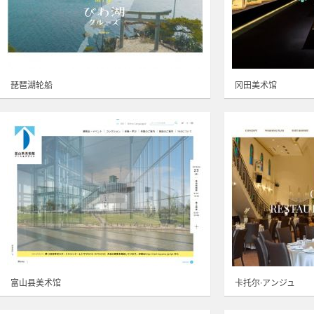
琵琶湖轮船
冈田美术馆
富山县美术馆
卡托尔·アンジュ