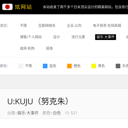
本站收录了两千多个日本顶尖设计的精美网站，包含各
类别：
不限
互联网相关
企业·公司
电子商务·在线商城
博客/个人网站
设计
流行元素
娱乐·大事件
政府·机构
其他
颜色：
不限
蓝色
橙色
黄色
灰
U:KUJU（努克朱）
分类>
娱乐·大事件
颜色>
白色
521