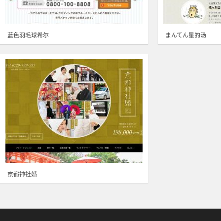
蓝色羽毛球希尔
まんてん星的汤
京都神社婚