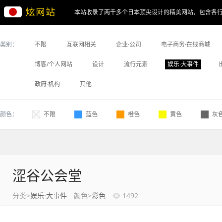
本站收录了两千多个日本顶尖设计的精美网站，包含各
类别：
不限
互联网相关
企业·公司
电子商务·在线商城
博客/个人网站
设计
流行元素
娱乐·大事件
政府·机构
其他
颜色：
不限
蓝色
橙色
黄色
灰
涩谷公会堂
分类>
娱乐·大事件
颜色>
彩色
1492