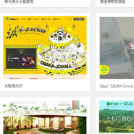
群马港大义露营地
图鉴博物馆银座
大阪城大厅
Sjoy！SZUKA Circut