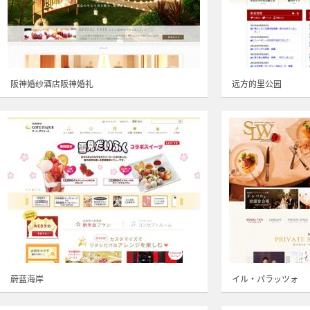
阪神婚纱酒店阪神婚礼
远方的里公园
蔚蓝海岸
イル・パラッツォ