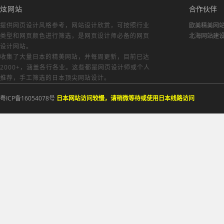
炫网站
合作伙伴
提供网页设计风格参考，
网站设计欣赏
，可按照行业
欧美精美网
类型和网页颜色进行筛选，是网页设计师必备的
网页
北海网站建
设计网站
。
收集了大量日本的精美网站，并每周更新，目前已达
2000+，涵盖各行各业。这些都是网页设计师或个人
推荐，手工筛选的日本顶尖网站设计。
粤ICP备16054078号
日本网站访问较慢，请稍微等待或使用日本线路访问