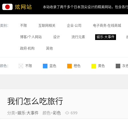
本站收录了两千多个日本顶尖设计的精美网站，包含各
类别：
不限
互联网相关
企业·公司
电子商务·在线商城
博客/个人网站
设计
流行元素
娱乐·大事件
政府·机构
其他
颜色：
不限
蓝色
橙色
黄色
灰
我们怎么吃旅行
分类>
娱乐·大事件
颜色>
彩色
699