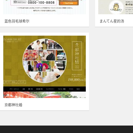
蓝色羽毛球希尔
まんてん星的汤
京都神社婚