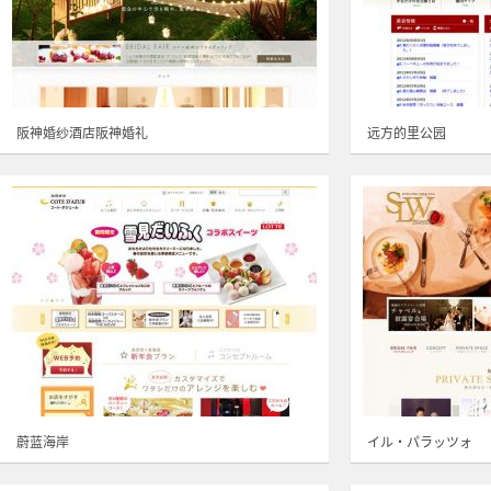
阪神婚纱酒店阪神婚礼
远方的里公园
蔚蓝海岸
イル・パラッツォ