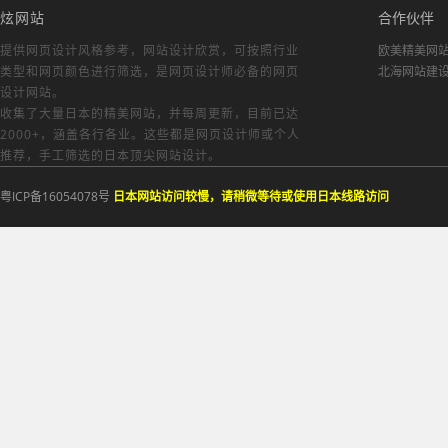
炫网站
合作伙伴
提供网页设计风格参考，
网站设计欣赏
，可按照行业
欧美精美网
类型和网页颜色进行筛选，是网页设计师必备的
网页
北海网站建
设计网站
。
收集了大量日本的精美网站，并每周更新，目前已达
2000+，涵盖各行各业。这些都是网页设计师或个人
推荐，手工筛选的日本顶尖网站设计。
粤ICP备16054078号
日本网站访问较慢，请稍微等待或使用日本线路访问