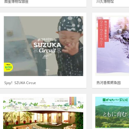
图鉴博物馆银座
川久博物馆
Sjoy！SZUKA Circut
热河香蕉鳄鱼园