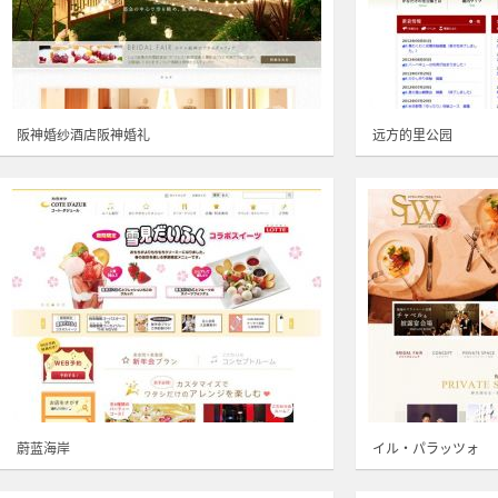
阪神婚纱酒店阪神婚礼
远方的里公园
蔚蓝海岸
イル・パラッツォ