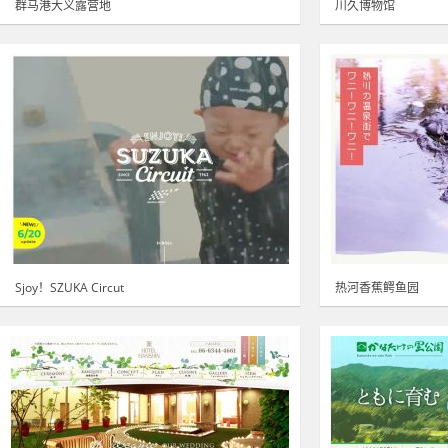
群马港大义露营地
川久博物馆
Sjoy！SZUKA Circut
热河香蕉鳄鱼园