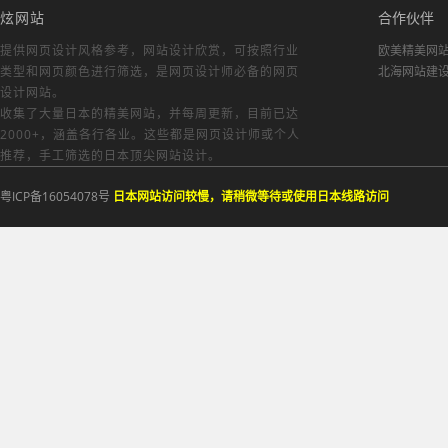
炫网站
合作伙伴
提供网页设计风格参考，
网站设计欣赏
，可按照行业
欧美精美网
类型和网页颜色进行筛选，是网页设计师必备的
网页
北海网站建
设计网站
。
收集了大量日本的精美网站，并每周更新，目前已达
2000+，涵盖各行各业。这些都是网页设计师或个人
推荐，手工筛选的日本顶尖网站设计。
粤ICP备16054078号
日本网站访问较慢，请稍微等待或使用日本线路访问