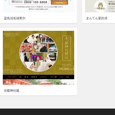
蓝色羽毛球希尔
まんてん星的汤
京都神社婚