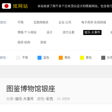
本站收录了两千多个日本顶尖设计的精美网站，包含各
类别：
不限
互联网相关
企业·公司
电子商务·在线商城
博客/个人网站
设计
流行元素
娱乐·大事件
政府·机构
其他
颜色：
不限
蓝色
橙色
黄色
灰
图鉴博物馆银座
分类>
娱乐·大事件
颜色>
彩色
2059