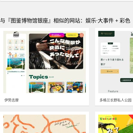
与『图鉴博物馆银座』相似的网站：娱乐·大事件 + 彩色
伊势志摩
多格兰长野私人公园