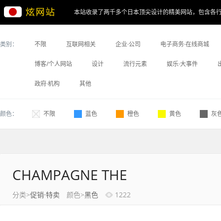
本站收录了两千多个日本顶尖设计的精美网站，包含各
类别：
不限
互联网相关
企业·公司
电子商务·在线商城
博客/个人网站
设计
流行元素
娱乐·大事件
政府·机构
其他
颜色：
不限
蓝色
橙色
黄色
灰
CHAMPAGNE THE
分类>
促销·特卖
颜色>
黑色
1222