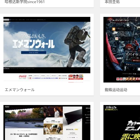
哈根达斯学院since1961
本田圭佑
エメマンウォール
蜘蛛运动运动