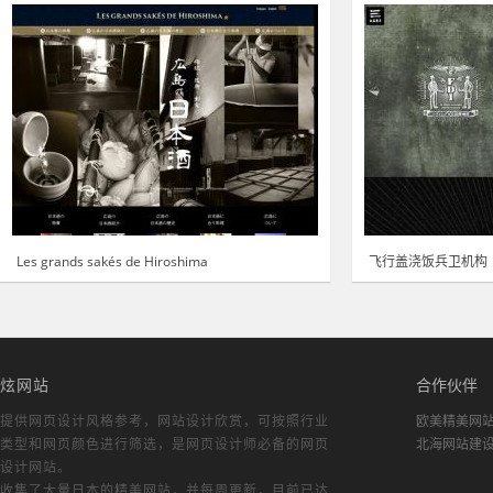
Les grands sakés de Hiroshima
飞行盖浇饭兵卫机构
炫网站
合作伙伴
提供网页设计风格参考，
网站设计欣赏
，可按照行业
欧美精美网
类型和网页颜色进行筛选，是网页设计师必备的
网页
北海网站建
设计网站
。
收集了大量日本的精美网站，并每周更新，目前已达