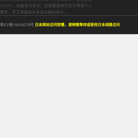
2000+，涵盖各行各业。这些都是网页设计师或个人
推荐，手工筛选的日本顶尖网站设计。
粤ICP备16054078号
日本网站访问较慢，请稍微等待或使用日本线路访问