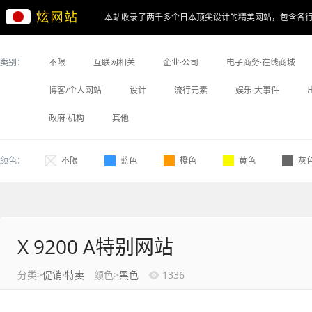
本站收录了两千多个日本顶尖设计的精美网站，包含各
类别：
不限
互联网相关
企业·公司
电子商务·在线商城
博客/个人网站
设计
流行元素
娱乐·大事件
政府·机构
其他
颜色：
不限
蓝色
橙色
黄色
灰
X 9200 A特别网站
分类>
促销·特卖
颜色>
黑色
1336