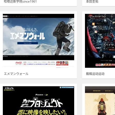
哈根达斯学院since1961
本田圭佑
エメマンウォール
蜘蛛运动运动