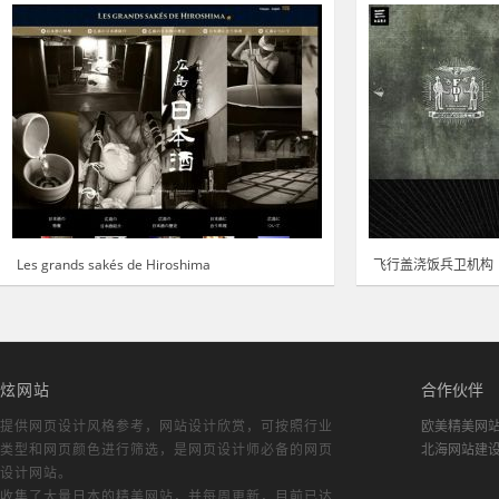
Les grands sakés de Hiroshima
飞行盖浇饭兵卫机构
炫网站
合作伙伴
提供网页设计风格参考，
网站设计欣赏
，可按照行业
欧美精美网
类型和网页颜色进行筛选，是网页设计师必备的
网页
北海网站建
设计网站
。
收集了大量日本的精美网站，并每周更新，目前已达