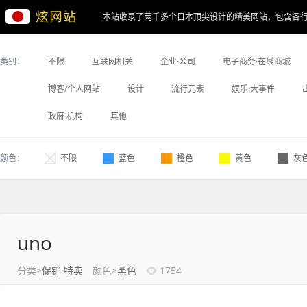
本站收录了两千多个日本顶尖设计的精美网站，包含各
类别：
不限
互联网相关
企业·公司
电子商务·在线商城
博客/个人网站
设计
流行元素
娱乐·大事件
政府·机构
其他
颜色：
不限
蓝色
橙色
黄色
灰
uno
分类>
促销·特卖
颜色>
黑色
1754