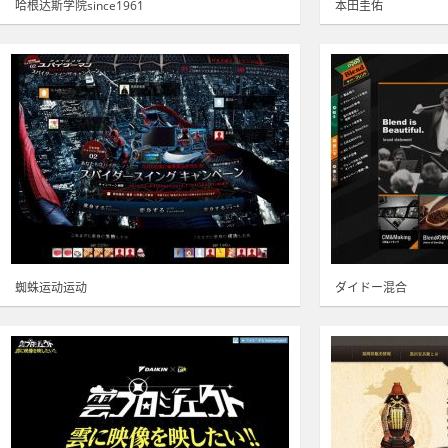
哈根达斯学院since1961
本田圭佑
蜘蛛运动运动
ダイドー混合