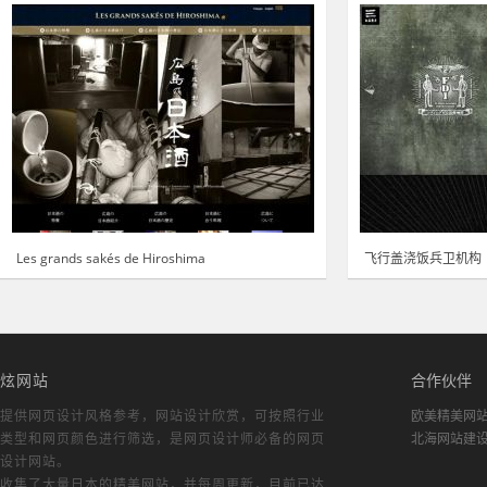
Les grands sakés de Hiroshima
飞行盖浇饭兵卫机构
炫网站
合作伙伴
提供网页设计风格参考，
网站设计欣赏
，可按照行业
欧美精美网
类型和网页颜色进行筛选，是网页设计师必备的
网页
北海网站建
设计网站
。
收集了大量日本的精美网站，并每周更新，目前已达