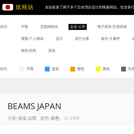
本站收录了两千多个日本顶尖设计的精美网站，包含各
类别：
不限
互联网相关
企业·公司
电子商务·在线商城
博客/个人网站
设计
流行元素
娱乐·大事件
政府·机构
其他
颜色：
不限
蓝色
橙色
黄色
灰
BEAMS JAPAN
分类>
企业·公司
颜色>
彩色
2309