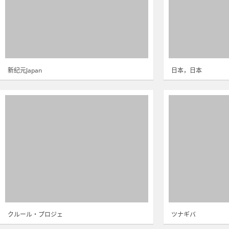
新纪元Japan
日本，日本
クルール・プロジェ
ツナギバ