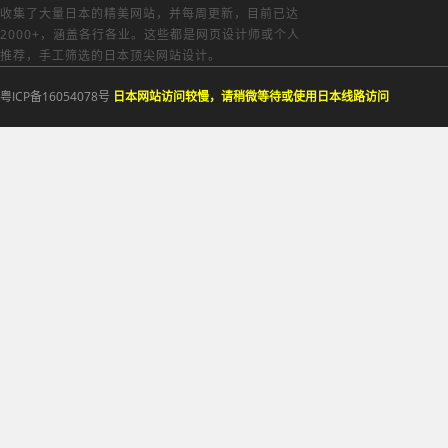
收集了大量日本的精美网站，并每周更新，目前已达
2000+，涵盖各行各业。这些都是网页设计师或个人
推荐，手工筛选的日本顶尖网站设计。
粤ICP备16054078号
日本网站访问较慢，请稍微等待或使用日本线路访问