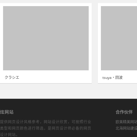
クラシエ
tsuya・回波
炫网站
合作伙伴
提供网页设计风格参考，
网站设计欣赏
，可按照行业
欧美精美网
类型和网页颜色进行筛选，是网页设计师必备的
网页
北海网站建
设计网站
。