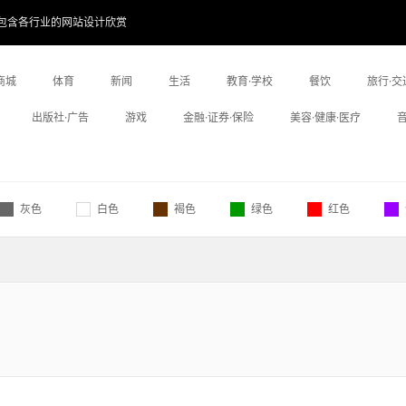
包含各行业的网站设计欣赏
商城
体育
新闻
生活
教育·学校
餐饮
旅行·交
出版社·广告
游戏
金融·证券·保险
美容·健康·医疗
灰色
白色
褐色
绿色
红色