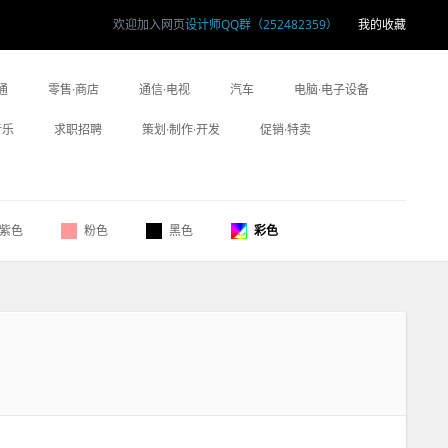
欢迎加入网页
设计师QQ群（252482359）
我的收藏
通
零售·商店
通信·电视
汽车
电脑·电子设备
音乐
求职招聘
策划·制作·开发
促销·特卖
紫色
粉色
黑色
彩色