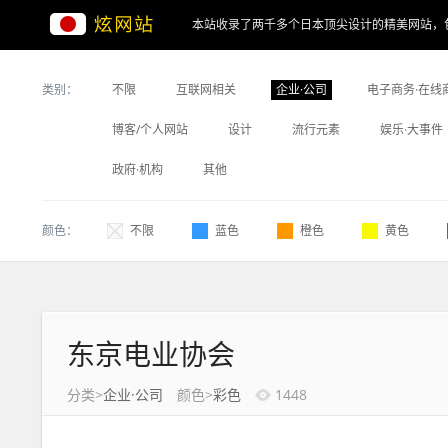
本站收录了两千多个日本顶尖设计的精美网站，
类别：
不限
互联网相关
企业·公司
电子商务·在线
博客/个人网站
设计
流行元素
娱乐·大事件
政府·机构
其他
颜色：
不限
蓝色
橙色
黄色
东京电业协会
分类>
企业·公司
颜色>
彩色
1448