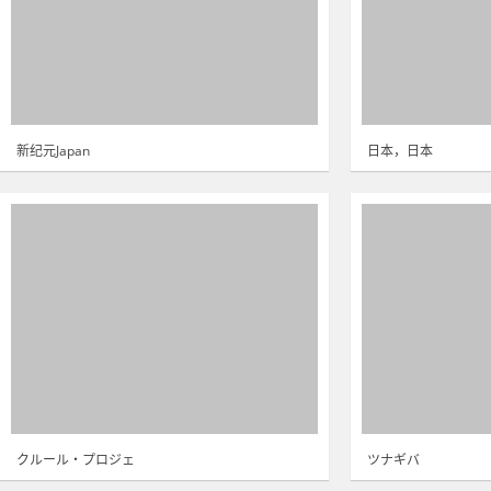
新纪元Japan
日本，日本
クルール・プロジェ
ツナギバ