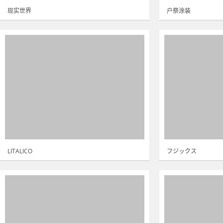
现实世界
户祭涂装
LITALICO
フジックス