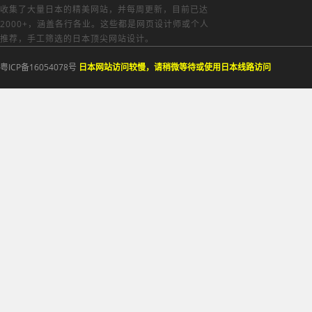
收集了大量日本的精美网站，并每周更新，目前已达
2000+，涵盖各行各业。这些都是网页设计师或个人
推荐，手工筛选的日本顶尖网站设计。
粤ICP备16054078号
日本网站访问较慢，请稍微等待或使用日本线路访问