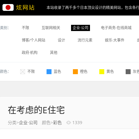
本站收录了两千多个日本顶尖设计的精美网站，包含各
类别：
不限
互联网相关
企业·公司
电子商务·在线商城
博客/个人网站
设计
流行元素
娱乐·大事件
政府·机构
其他
颜色：
不限
蓝色
橙色
黄色
灰
在考虑的E住宅
分类>
企业·公司
颜色>
彩色
1339