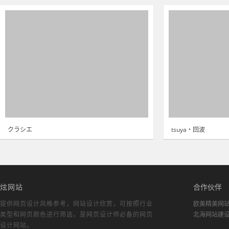
クラシエ
tsuya・回波
炫网站
合作伙伴
提供网页设计风格参考，
网站设计欣赏
，可按照行业
欧美精美网
类型和网页颜色进行筛选，是网页设计师必备的
网页
北海网站建
设计网站
。