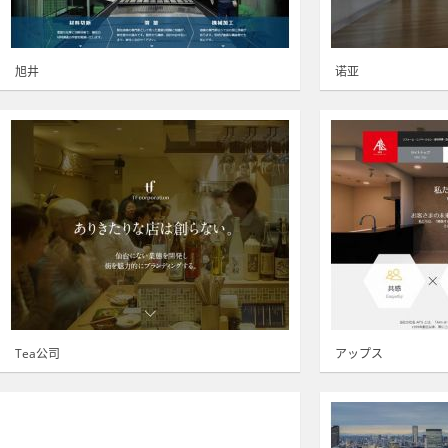
旭井
诺亚
Tea公司
アップス