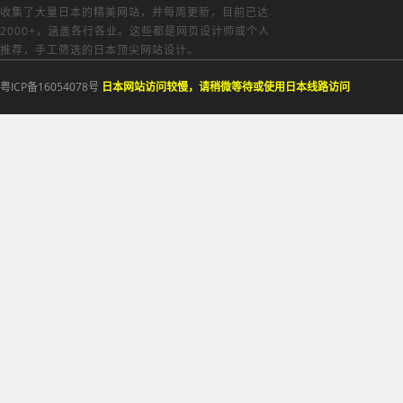
收集了大量日本的精美网站，并每周更新，目前已达
2000+，涵盖各行各业。这些都是网页设计师或个人
推荐，手工筛选的日本顶尖网站设计。
粤ICP备16054078号
日本网站访问较慢，请稍微等待或使用日本线路访问