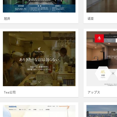
旭井
诺亚
Tea公司
アップス