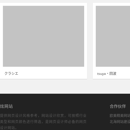
クラシエ
tsuya・回波
炫网站
合作伙伴
提供网页设计风格参考，
网站设计欣赏
，可按照行业
欧美精美网
类型和网页颜色进行筛选，是网页设计师必备的
网页
北海网站建
设计网站
。