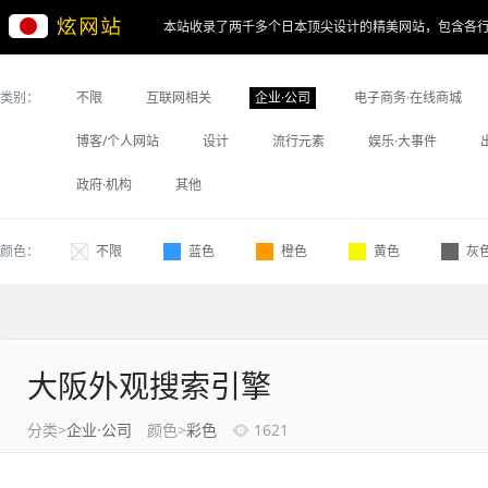
本站收录了两千多个日本顶尖设计的精美网站，包含各
类别：
不限
互联网相关
企业·公司
电子商务·在线商城
博客/个人网站
设计
流行元素
娱乐·大事件
政府·机构
其他
颜色：
不限
蓝色
橙色
黄色
灰
大阪外观搜索引擎
分类>
企业·公司
颜色>
彩色
1621