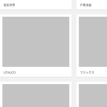
现实世界
户祭涂装
LITALICO
フジックス