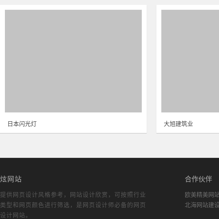
日本闪光灯
大旭建筑业
炫网站
合作伙伴
提供网页设计风格参考，
网站设计欣赏
，可按照行业
欧美精美网
类型和网页颜色进行筛选，是网页设计师必备的
网页
北海网站建
设计网站
。