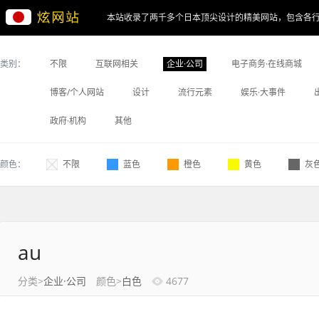
本站收录了两千多个日本顶尖设计的精美网站，包含各
类别：
不限
互联网相关
企业·公司
电子商务·在线商城
博客/个人网站
设计
流行元素
娱乐·大事件
政府·机构
其他
颜色：
不限
蓝色
橙色
黄色
灰
au
分类>
企业·公司
颜色>
白色
4677