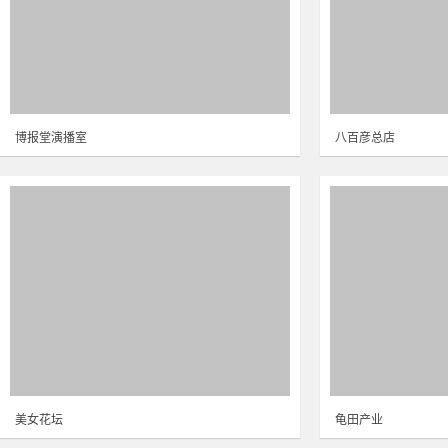
博报堂演播室
八百彦总店
美女花坛
龟田产业