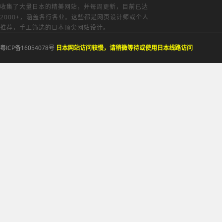
收集了大量日本的精美网站，并每周更新，目前已达
2000+，涵盖各行各业。这些都是网页设计师或个人
推荐，手工筛选的日本顶尖网站设计。
粤ICP备16054078号
日本网站访问较慢，请稍微等待或使用日本线路访问