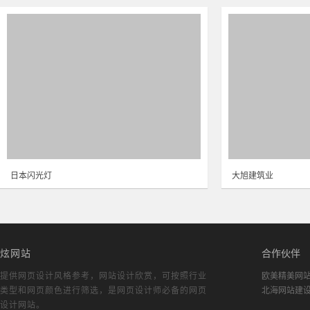
日本闪光灯
大旭建筑业
炫网站
合作伙伴
提供网页设计风格参考，
网站设计欣赏
，可按照行业
欧美精美网
类型和网页颜色进行筛选，是网页设计师必备的
网页
北海网站建
设计网站
。