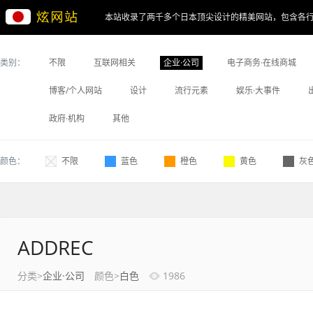
本站收录了两千多个日本顶尖设计的精美网站，包含各
类别：
不限
互联网相关
企业·公司
电子商务·在线商城
博客/个人网站
设计
流行元素
娱乐·大事件
政府·机构
其他
颜色：
不限
蓝色
橙色
黄色
灰
ADDREC
分类>
企业·公司
颜色>
白色
1986