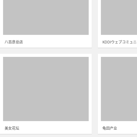
八百彦总店
KDDIウェブコミュ
美女花坛
龟田产业