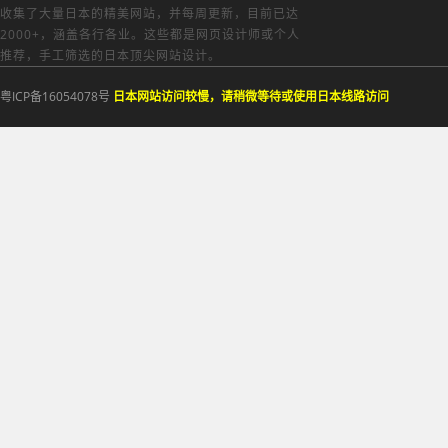
收集了大量日本的精美网站，并每周更新，目前已达
2000+，涵盖各行各业。这些都是网页设计师或个人
推荐，手工筛选的日本顶尖网站设计。
粤ICP备16054078号
日本网站访问较慢，请稍微等待或使用日本线路访问