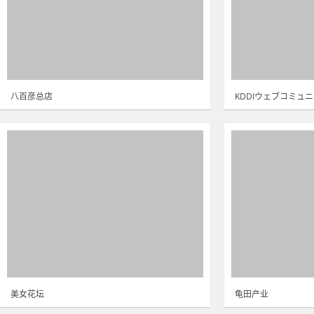
八百彦总店
KDDIウェブコミュ
美女花坛
龟田产业