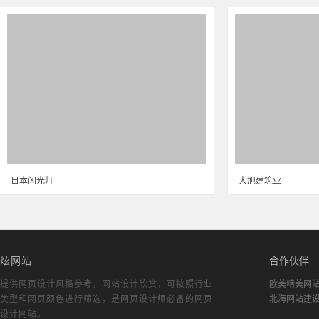
日本闪光灯
大旭建筑业
炫网站
合作伙伴
提供网页设计风格参考，
网站设计欣赏
，可按照行业
欧美精美网
类型和网页颜色进行筛选，是网页设计师必备的
网页
北海网站建
设计网站
。