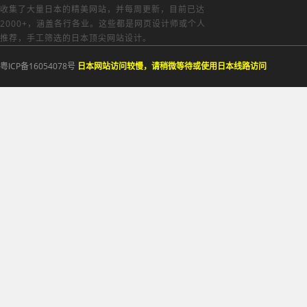
收集了大量日本的精美网站，并每周更新，目前已达
2000+，涵盖各行各业。这些都是网页设计师或个人
推荐，手工筛选的日本顶尖网站设计。
粤ICP备16054078号
日本网站访问较慢，请稍微等待或使用日本线路访问