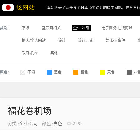
本站收录了两千多个日本顶尖设计的精美网站，包含各
类别：
不限
互联网相关
企业·公司
电子商务·在线商城
博客/个人网站
设计
流行元素
娱乐·大事件
政府·机构
其他
颜色：
不限
蓝色
橙色
黄色
灰
福花卷机场
分类>
企业·公司
颜色>
白色
2298