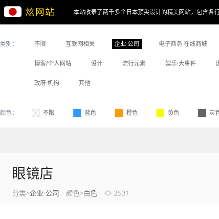
本站收录了两千多个日本顶尖设计的精美网站，包含各
类别：
不限
互联网相关
企业·公司
电子商务·在线商城
博客/个人网站
设计
流行元素
娱乐·大事件
政府·机构
其他
颜色：
不限
蓝色
橙色
黄色
灰
眼镜店
分类>
企业·公司
颜色>
白色
2531