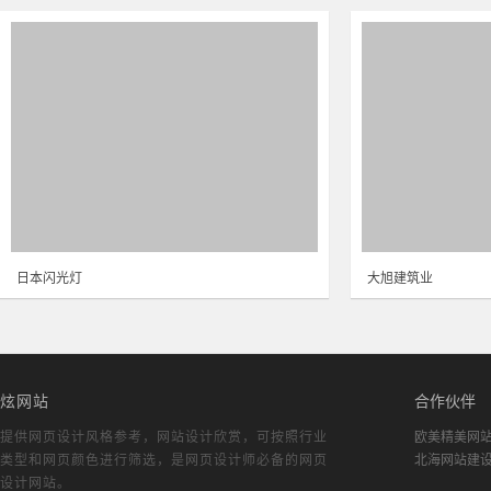
日本闪光灯
大旭建筑业
炫网站
合作伙伴
提供网页设计风格参考，
网站设计欣赏
，可按照行业
欧美精美网
类型和网页颜色进行筛选，是网页设计师必备的
网页
北海网站建
设计网站
。