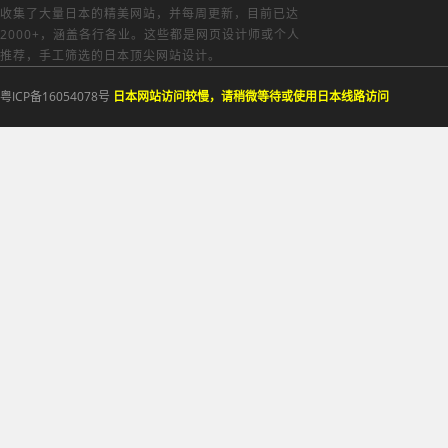
收集了大量日本的精美网站，并每周更新，目前已达
2000+，涵盖各行各业。这些都是网页设计师或个人
推荐，手工筛选的日本顶尖网站设计。
粤ICP备16054078号
日本网站访问较慢，请稍微等待或使用日本线路访问