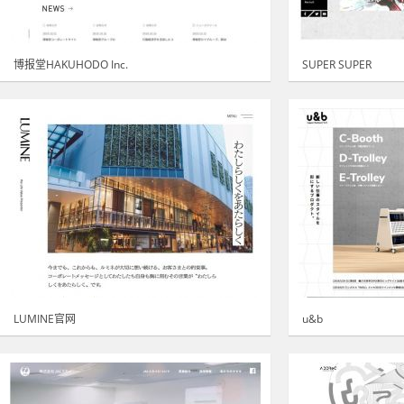
博报堂HAKUHODO Inc.
SUPER SUPER
LUMINE官网
u&b