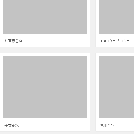
八百彦总店
KDDIウェブコミュ
美女花坛
龟田产业