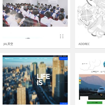
JAL天空
ADDREC