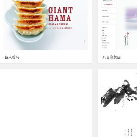
巨人哈马
八百彦总店