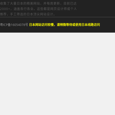
收集了大量日本的精美网站，并每周更新，目前已达
2000+，涵盖各行各业。这些都是网页设计师或个人
推荐，手工筛选的日本顶尖网站设计。
粤ICP备16054078号
日本网站访问较慢，请稍微等待或使用日本线路访问