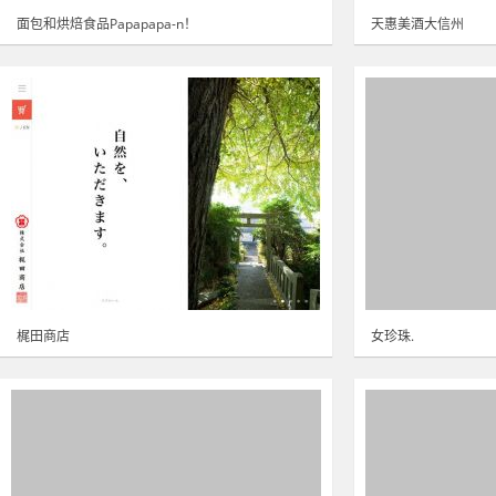
面包和烘焙食品Papapapa-n！
天惠美酒大信州
梶田商店
女珍珠.