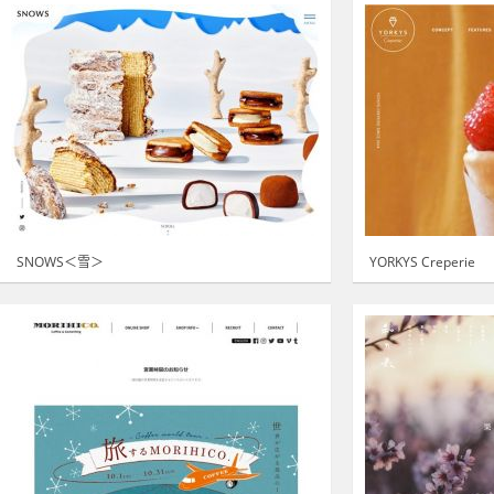
SNOWS＜雪＞
YORKYS Creperie