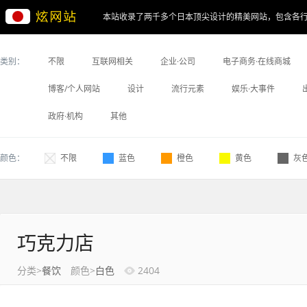
本站收录了两千多个日本顶尖设计的精美网站，包含各
类别：
不限
互联网相关
企业·公司
电子商务·在线商城
博客/个人网站
设计
流行元素
娱乐·大事件
政府·机构
其他
颜色：
不限
蓝色
橙色
黄色
灰
巧克力店
分类>
餐饮
颜色>
白色
2404