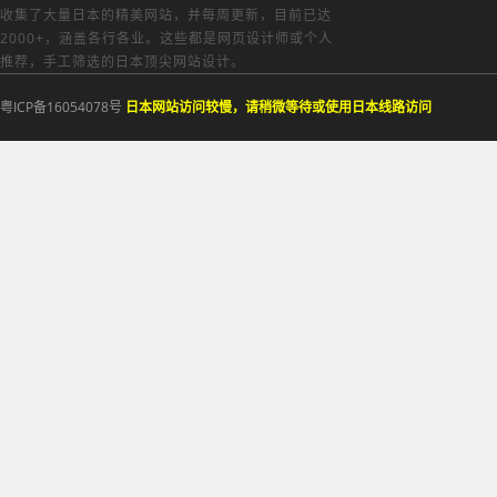
收集了大量日本的精美网站，并每周更新，目前已达
2000+，涵盖各行各业。这些都是网页设计师或个人
推荐，手工筛选的日本顶尖网站设计。
粤ICP备16054078号
日本网站访问较慢，请稍微等待或使用日本线路访问