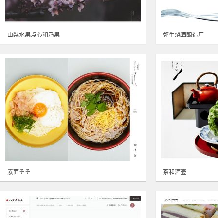
山梨水果点心和乃果
弥生烧酒酿造厂
素面そそ
茶和酒壶