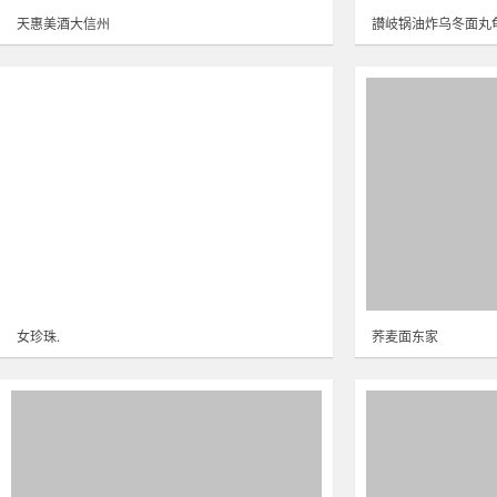
天惠美酒大信州
讃岐锅油炸乌冬面丸
女珍珠.
荞麦面东家