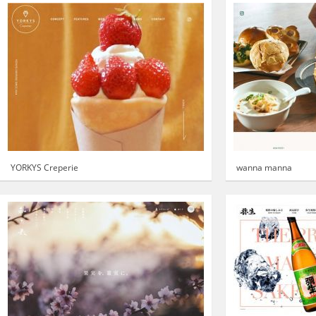
YORKYS Creperie
wanna manna