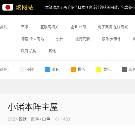
本站收录了两千多个日本顶尖设计的精美网站，包含各
类别：
不限
互联网相关
企业·公司
电子商务·在线商城
博客/个人网站
设计
流行元素
娱乐·大事件
政府·机构
其他
颜色：
不限
蓝色
橙色
黄色
灰
小诸本阵主屋
分类>
餐饮
颜色>
白色
1483