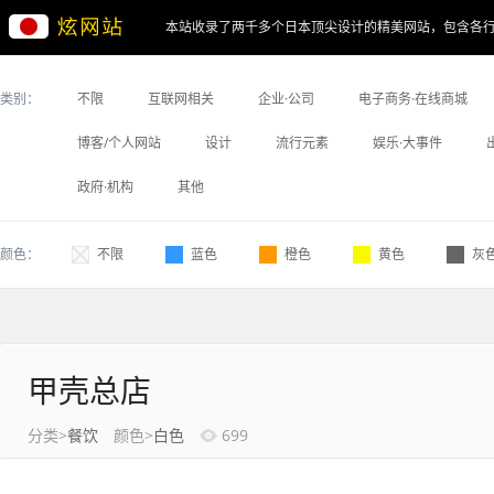
本站收录了两千多个日本顶尖设计的精美网站，包含各
类别：
不限
互联网相关
企业·公司
电子商务·在线商城
博客/个人网站
设计
流行元素
娱乐·大事件
政府·机构
其他
颜色：
不限
蓝色
橙色
黄色
灰
甲壳总店
分类>
餐饮
颜色>
白色
699