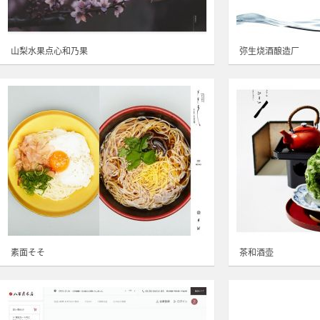
山梨水果点心和乃果
弥生烧酒酿造厂
素面そそ
茶和酒壶