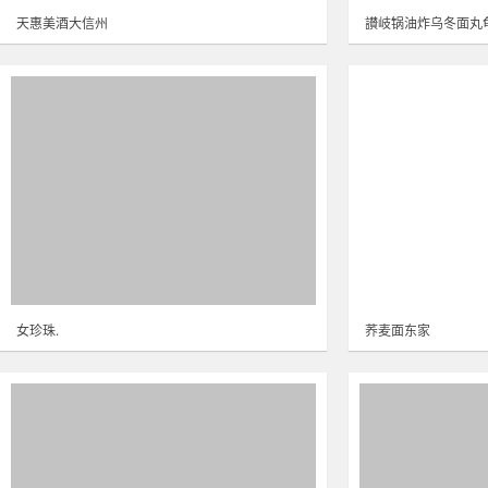
天惠美酒大信州
讃岐锅油炸乌冬面丸
女珍珠.
荞麦面东家