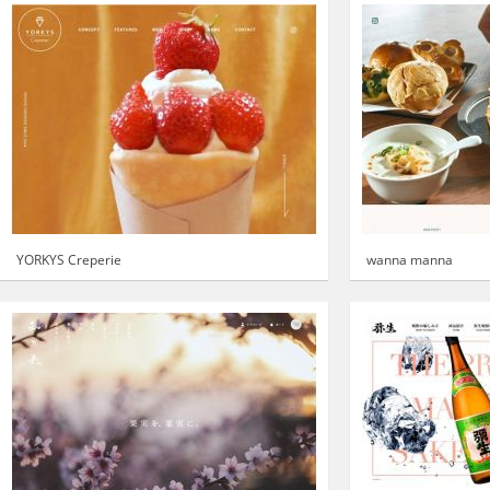
YORKYS Creperie
wanna manna