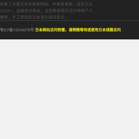
收集了大量日本的精美网站，并每周更新，目前已达
2000+，涵盖各行各业。这些都是网页设计师或个人
推荐，手工筛选的日本顶尖网站设计。
粤ICP备16054078号
日本网站访问较慢，请稍微等待或使用日本线路访问