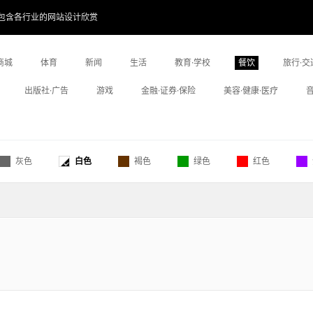
包含各行业的网站设计欣赏
商城
体育
新闻
生活
教育·学校
餐饮
旅行·交
出版社·广告
游戏
金融·证券·保险
美容·健康·医疗
灰色
白色
褐色
绿色
红色