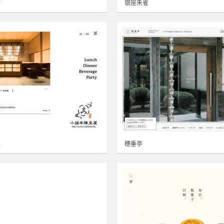
站
银座朱雀
屋
穗垂亭