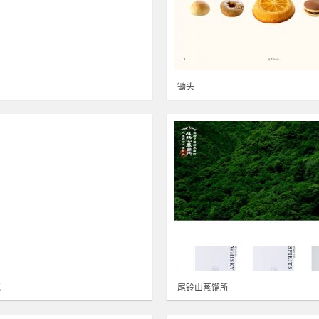
锄头
克
尾铃山蒸馏所