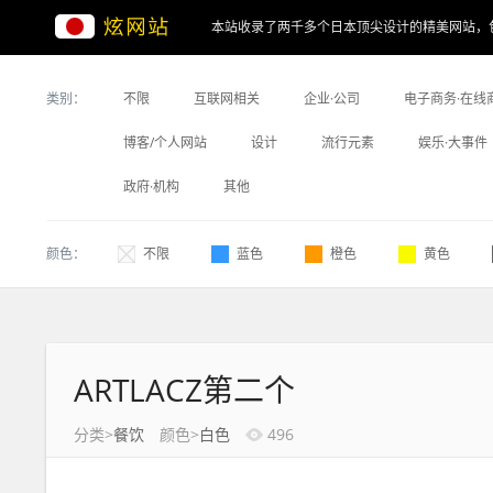
本站收录了两千多个日本顶尖设计的精美网站，
类别：
不限
互联网相关
企业·公司
电子商务·在线
博客/个人网站
设计
流行元素
娱乐·大事件
政府·机构
其他
颜色：
不限
蓝色
橙色
黄色
ARTLACZ第二个
分类>
餐饮
颜色>
白色
496