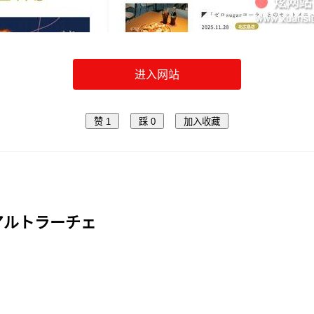
进入网站
赞
1
踩
0
加入收藏
 アルトラーチェ