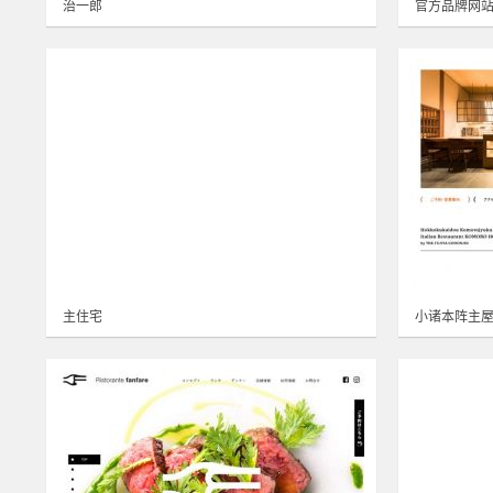
治一郎
官方品牌网
主住宅
小诸本阵主