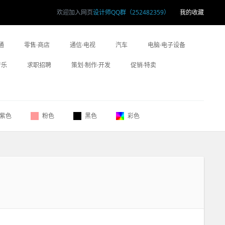
欢迎加入网页
设计师QQ群（252482359）
我的收藏
通
零售·商店
通信·电视
汽车
电脑·电子设备
音乐
求职招聘
策划·制作·开发
促销·特卖
紫色
粉色
黑色
彩色