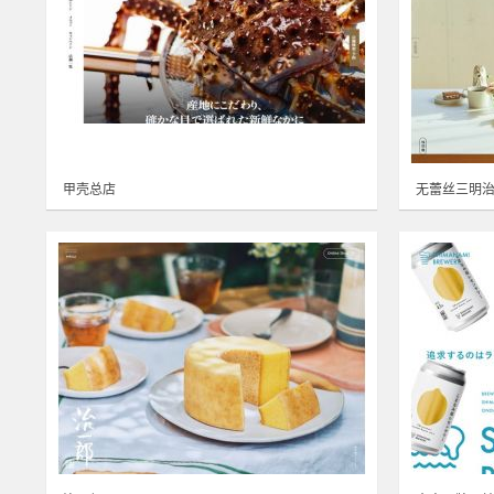
甲壳总店
无蕾丝三明