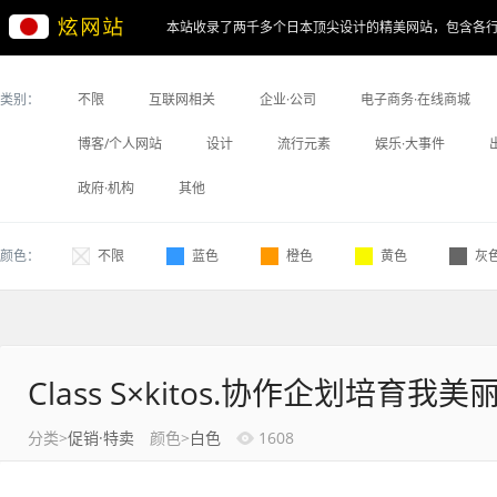
本站收录了两千多个日本顶尖设计的精美网站，包含各
类别：
不限
互联网相关
企业·公司
电子商务·在线商城
博客/个人网站
设计
流行元素
娱乐·大事件
政府·机构
其他
颜色：
不限
蓝色
橙色
黄色
灰
Class S×kitos.协作企划培育我
分类>
促销·特卖
颜色>
白色
1608