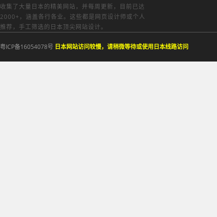
收集了大量日本的精美网站，并每周更新，目前已达
2000+，涵盖各行各业。这些都是网页设计师或个人
推荐，手工筛选的日本顶尖网站设计。
粤ICP备16054078号
日本网站访问较慢，请稍微等待或使用日本线路访问