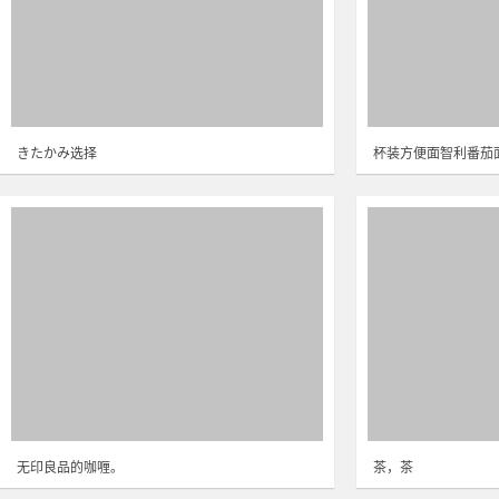
きたかみ选择
杯装方便面智利番茄
无印良品的咖喱。
茶，茶