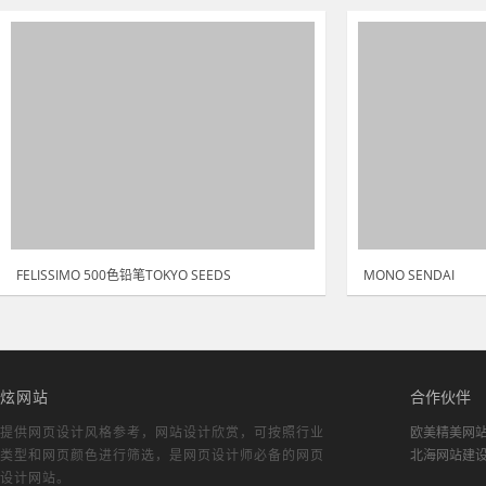
FELISSIMO 500色铅笔TOKYO SEEDS
MONO SENDAI
炫网站
合作伙伴
提供网页设计风格参考，
网站设计欣赏
，可按照行业
欧美精美网
类型和网页颜色进行筛选，是网页设计师必备的
网页
北海网站建
设计网站
。