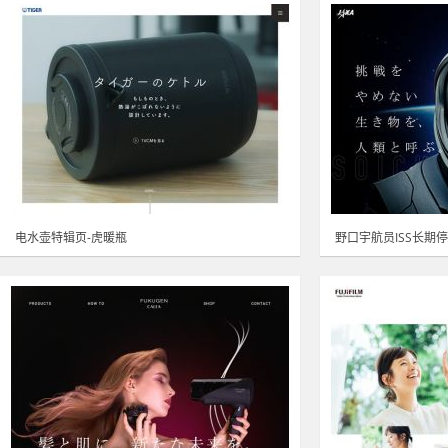
电水壶特辑页-虎暖瓶
野口宇航员ISS长期