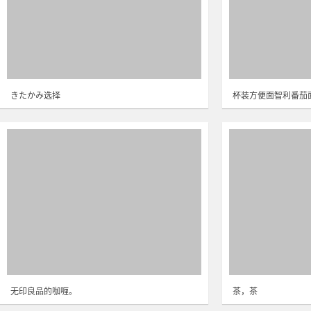
きたかみ选择
杯装方便面智利番茄
无印良品的咖喱。
茶，茶