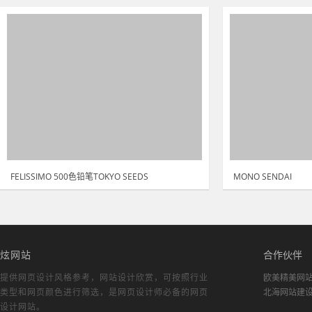
FELISSIMO 500色铅笔TOKYO SEEDS
MONO SENDAI
炫网站
合作伙伴
提供网页设计风格参考，
网站设计欣赏
，可按照行业
欧美精美网
类型和网页颜色进行筛选，是网页设计师必备的
网页
北海网站建
设计网站
。