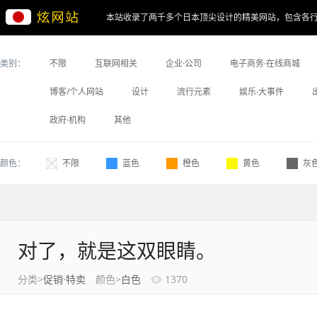
本站收录了两千多个日本顶尖设计的精美网站，包含各
类别：
不限
互联网相关
企业·公司
电子商务·在线商城
博客/个人网站
设计
流行元素
娱乐·大事件
政府·机构
其他
颜色：
不限
蓝色
橙色
黄色
灰
对了，就是这双眼睛。
分类>
促销·特卖
颜色>
白色
1370