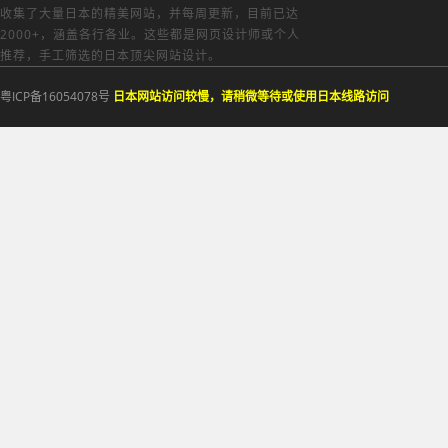
收集了大量日本的精美网站，并每周更新，目前已达
2000+，涵盖各行各业。这些都是网页设计师或个人
推荐，手工筛选的日本顶尖网站设计。
粤ICP备16054078号
日本网站访问较慢，请稍微等待或使用日本线路访问