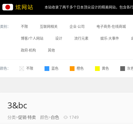
本站收录了两千多个日本顶尖设计的精美网站，包含各
类别：
不限
互联网相关
企业·公司
电子商务·在线商城
博客/个人网站
设计
流行元素
娱乐·大事件
政府·机构
其他
颜色：
不限
蓝色
橙色
黄色
灰
3&bc
分类>
促销·特卖
颜色>
白色
1749