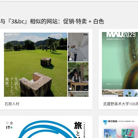
与『3&bc』相似的网站：促销·特卖 + 白色
石原人村
武藏野美术大学100