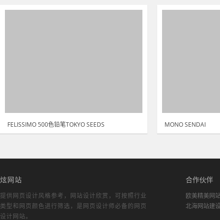
FELISSIMO 500色铅笔TOKYO SEEDS
MONO SENDAI
炫网站
合作伙伴
提供网页设计风格参考，
网站设计欣赏
，可按照行业
欧美精美网
类型和网页颜色进行筛选，是网页设计师必备的
网页
北海网站建
设计网站
。