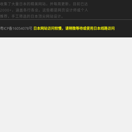
收集了大量日本的精美网站，并每周更新，目前已达
2000+，涵盖各行各业。这些都是网页设计师或个人
推荐，手工筛选的日本顶尖网站设计。
粤ICP备16054078号
日本网站访问较慢，请稍微等待或使用日本线路访问