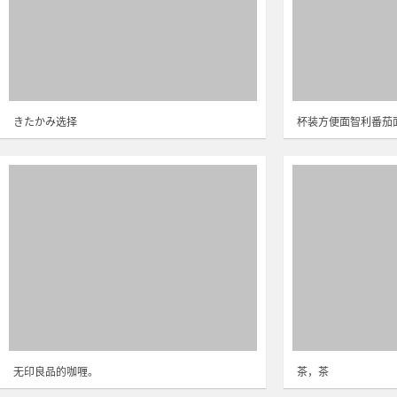
きたかみ选择
杯装方便面智利番茄
无印良品的咖喱。
茶，茶